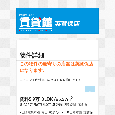
物件詳細
この物件の最寄りの店舗は英賀保店
になります。
エアコン１台付き。広々３ＬＤＫ物件です！
2
1
賃料5.9万 3 LDK /
65.57m
2
共
0.22万
敷
0万
礼
0万
築
29年 2階 /2階 南向き
3
■山陽電鉄本線 亀山 徒歩7分 ■ＪＲ山陽本線 英賀保
4