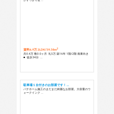
2
賃料6.9万 2LDK/
59.58m
共0.4万 敷0.0ヶ月 礼5万 築16年 1階/2階 南東向き
■ 徒歩34分 …
駐車場１台付きのお部屋です！ …
パナホーム施工のまだまだ綺麗なお部屋。大容量のウ
ォークインク …