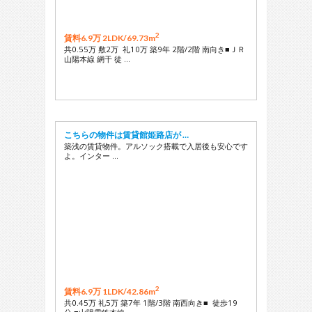
2
賃料6.9万 2LDK/
69.73m
共0.55万 敷2万 礼10万 築9年 2階/2階 南向き■ＪＲ
山陽本線 網干 徒 …
こちらの物件は賃貸館姫路店が …
築浅の賃貸物件。アルソック搭載で入居後も安心です
よ。インター …
2
賃料6.9万 1LDK/
42.86m
共0.45万 礼5万 築7年 1階/3階 南西向き■ 徒歩19