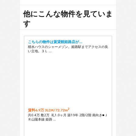
他にこんな物件を見ていま
す
こちらの物件は賃貸館姫路店が …
積水ハウスのシャーメゾン。姫路駅までアクセスの良
い立地。３Ｌ …
2
賃料6.9万 3LDK/
72.72m
共0.4万 敷2万 礼1.0ヶ月 築19年 2階/2階 南向き■Ｊ
Ｒ山陽本線 姫路 …