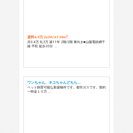
2
賃料6.9万 2LDK/
67.38m
共0.4万 礼3万 築11年 2階/2階 東向き■山陽電鉄網干
線 平松 徒歩20分 …
ワンちゃん、ネコちゃんどちら …
ペット飼育可能な新築物件です。都市ガスです。契約
一時金１０万 …