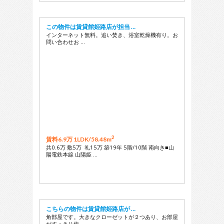
この物件は賃貸館姫路店が担当 …
インターネット無料。追い焚き、浴室乾燥機有り。お
問い合わせお …
2
賃料6.9万 1LDK/
58.48m
共0.6万 敷5万 礼15万 築19年 5階/10階 南向き■山
陽電鉄本線 山陽姫 …
こちらの物件は賃貸館姫路店が …
角部屋です。大きなクローゼットが２つあり、お部屋
がすっきり使 …