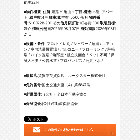
徒歩32分
5
6
■物件概要
住所:
姫路市 亀山１丁目
構造:
木造 アパー
7
ト
総戸数:
4戸
駐車場:
空有 5500円/月
物件番
8
号:
5100728-201
その他月額(円):
町会費 330
取引態様
:
9
媒介
情報公開日
2026年08月07日
有効期限
2026年08月
10
21日
11
■設備・条件
フロ/トイレ別 / シャワー / 給湯 / エアコ
12
ン / 室内洗濯機置場 / バルコニー / フローリング / 駐輪
13
場 / バイク置場 / 角部屋 / 独立洗面台 / ペット不可 / 保
14
証人不要 / 公営水道 / プロパンガス / 公共下水 /
15
16
17
■取扱店
:賃貸館英賀保店 ルークスター株式会社
■免許番号
:国土交通大臣（4）第6847号
■所属団体
:（公社）全日本不動産協会
■保証協会
:(公社)不動産保証協会