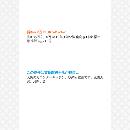
2
賃料6.9万 2LDK/
60.63m
共0.35万 礼10万 築19年 1階/2階 南向き■神鉄粟生
線 小野 徒歩15分 …
この物件は賃貸館網干店が担当 …
人気のカウンターキッチン。収納も豊富です。設備充
実。お問い合 …