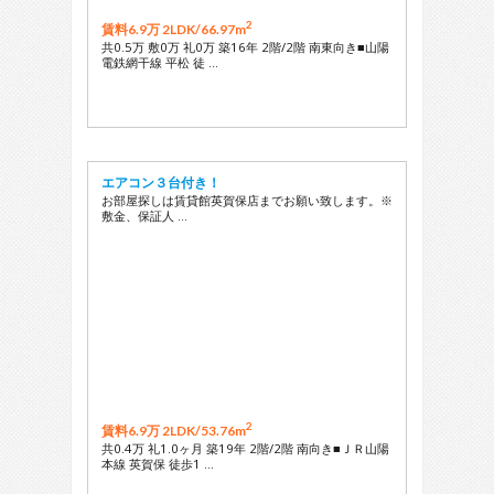
2
賃料6.9万 2LDK/
66.97m
共0.5万 敷0万 礼0万 築16年 2階/2階 南東向き■山陽
電鉄網干線 平松 徒 …
エアコン３台付き！
お部屋探しは賃貸館英賀保店までお願い致します。※
敷金、保証人 …
2
賃料6.9万 2LDK/
53.76m
共0.4万 礼1.0ヶ月 築19年 2階/2階 南向き■ＪＲ山陽
本線 英賀保 徒歩1 …