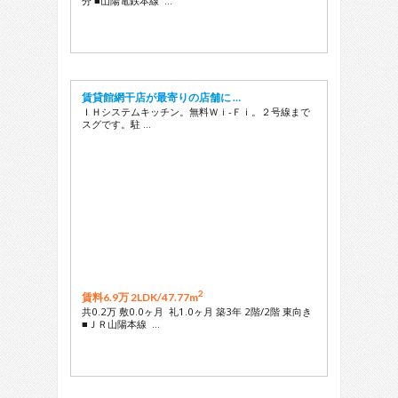
分 ■山陽電鉄本線 …
賃貸館網干店が最寄りの店舗に …
ＩＨシステムキッチン。無料Ｗｉ-Ｆｉ。２号線まで
スグです。駐 …
2
賃料6.9万 2LDK/
47.77m
共0.2万 敷0.0ヶ月 礼1.0ヶ月 築3年 2階/2階 東向き
■ＪＲ山陽本線 …