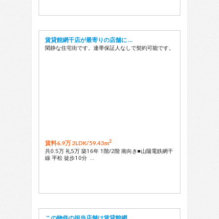
賃貸館網干店が最寄りの店舗に …
閑静な住宅街です。連帯保証人なしで契約可能です。
2
賃料6.9万 2LDK/
59.43m
共0.5万 礼5万 築16年 1階/2階 南向き■山陽電鉄網干
線 平松 徒歩10分 …
この物件の担当店舗は賃貸館網 …