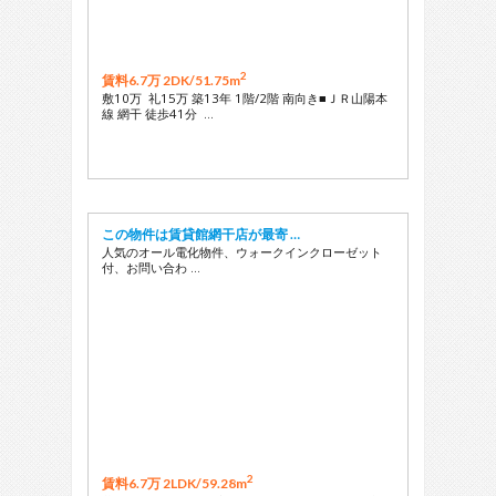
2
賃料6.7万 2DK/
51.75m
敷10万 礼15万 築13年 1階/2階 南向き■ＪＲ山陽本
線 網干 徒歩41分 …
この物件は賃貸館網干店が最寄 …
人気のオール電化物件、ウォークインクローゼット
付、お問い合わ …
2
賃料6.7万 2LDK/
59.28m