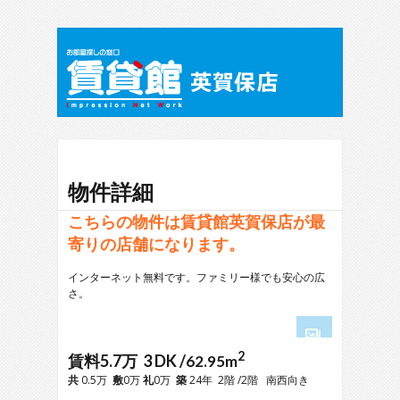
物件詳細
こちらの物件は賃貸館英賀保店が最
寄りの店舗になります。
インターネット無料です。ファミリー様でも安心の広
さ。
2
1
賃料5.7万 3 DK /
62.95m
2
共
0.5万
敷
0万
礼
0万
築
24年 2階 /2階 南西向き
3