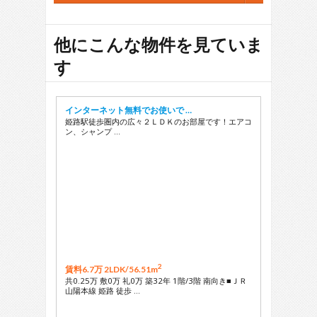
他にこんな物件を見ていま
す
インターネット無料でお使いで …
姫路駅徒歩圏内の広々２ＬＤＫのお部屋です！エアコ
ン、シャンプ …
2
賃料6.7万 2LDK/
56.51m
共0.25万 敷0万 礼0万 築32年 1階/3階 南向き■ＪＲ
山陽本線 姫路 徒歩 …