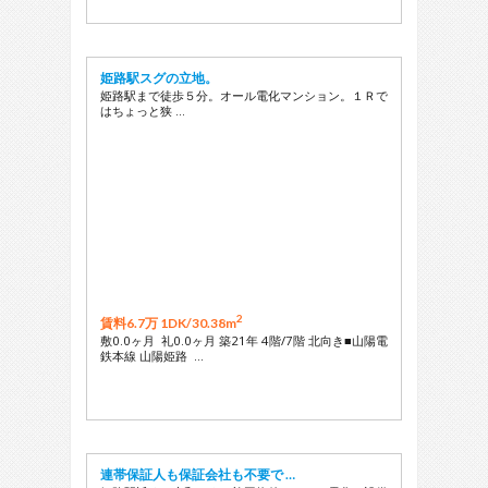
姫路駅スグの立地。
姫路駅まで徒歩５分。オール電化マンション。１Ｒで
はちょっと狭 …
2
賃料6.7万 1DK/
30.38m
敷0.0ヶ月 礼0.0ヶ月 築21年 4階/7階 北向き■山陽電
鉄本線 山陽姫路 …
連帯保証人も保証会社も不要で …