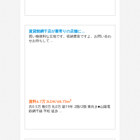
賃貸館網干店が最寄りの店舗に …
買い物便利な立地です。収納豊富ですよ。お問い合わ
せお待ちして …
2
賃料6.7万 3LDK/
68.75m
共0.5万 敷0万 礼0万 築19年 2階/2階 東向き■山陽電
鉄網干線 平松 徒歩 …