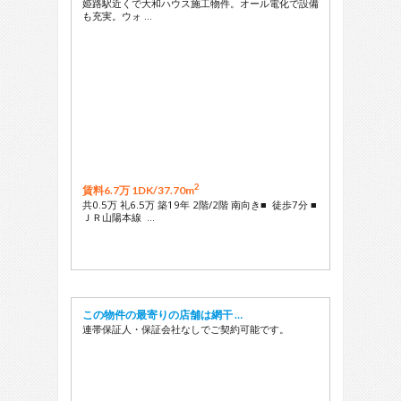
姫路駅近くで大和ハウス施工物件。オール電化で設備
も充実。ウォ …
2
賃料6.7万 1DK/
37.70m
共0.5万 礼6.5万 築19年 2階/2階 南向き■ 徒歩7分 ■
ＪＲ山陽本線 …
この物件の最寄りの店舗は網干 …
連帯保証人・保証会社なしでご契約可能です。