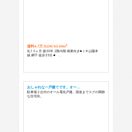
2
賃料6.7万 3LDK/
63.60m
礼1.5ヶ月 築30年 2階/6階 南東向き■ＪＲ山陽本
線 網干 徒歩33分 ■ …
おしゃれな一戸建てです。オー …
駐車場２台付のオール電化戸建。国道までスグの閑静
な住宅街。