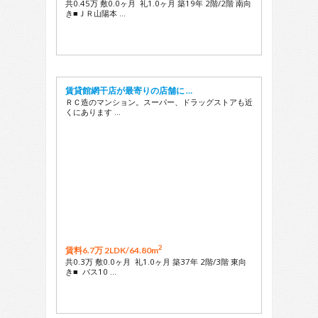
共0.45万 敷0.0ヶ月 礼1.0ヶ月 築19年 2階/2階 南向
き■ＪＲ山陽本 …
賃貸館網干店が最寄りの店舗に …
ＲＣ造のマンション。スーパー、ドラッグストアも近
くにあります …
2
賃料6.7万 2LDK/
64.80m
共0.3万 敷0.0ヶ月 礼1.0ヶ月 築37年 2階/3階 東向
き■ バス10 …