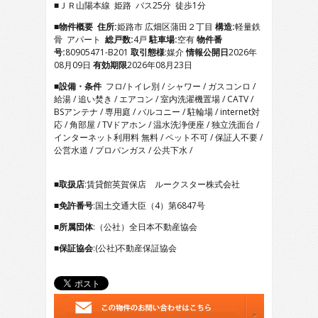
■ＪＲ山陽本線 姫路 バス25分 徒歩1分
4
5
■物件概要
住所:
姫路市 広畑区蒲田２丁目
構造:
軽量鉄
6
骨 アパート
総戸数:
4戸
駐車場:
空有
物件番
7
号:
80905471-B201
取引態様
:媒介
情報公開日
2026年
8
08月09日
有効期限
2026年08月23日
9
■設備・条件
フロ/トイレ別 / シャワー / ガスコンロ /
10
給湯 / 追い焚き / エアコン / 室内洗濯機置場 / CATV /
11
BSアンテナ / 専用庭 / バルコニー / 駐輪場 / internet対
12
応 / 角部屋 / TVドアホン / 温水洗浄便座 / 独立洗面台 /
13
インターネット利用料 無料 / ペット不可 / 保証人不要 /
14
公営水道 / プロパンガス / 公共下水 /
15
16
17
■取扱店
:賃貸館英賀保店 ルークスター株式会社
■免許番号
:国土交通大臣（4）第6847号
■所属団体
:（公社）全日本不動産協会
■保証協会
:(公社)不動産保証協会