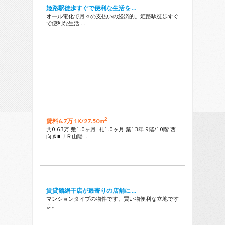
姫路駅徒歩すぐで便利な生活を …
オール電化で月々の支払いの経済的。姫路駅徒歩すぐ
で便利な生活 …
2
賃料6.7万 1K/
27.50m
共0.63万 敷1.0ヶ月 礼1.0ヶ月 築13年 9階/10階 西
向き■ＪＲ山陽 …
賃貸館網干店が最寄りの店舗に …
マンションタイプの物件です。買い物便利な立地です
よ。