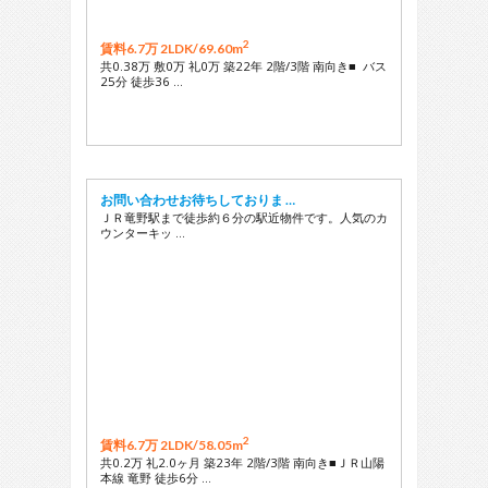
2
賃料6.7万 2LDK/
69.60m
共0.38万 敷0万 礼0万 築22年 2階/3階 南向き■ バス
25分 徒歩36 …
お問い合わせお待ちしておりま …
ＪＲ竜野駅まで徒歩約６分の駅近物件です。人気のカ
ウンターキッ …
2
賃料6.7万 2LDK/
58.05m
共0.2万 礼2.0ヶ月 築23年 2階/3階 南向き■ＪＲ山陽
本線 竜野 徒歩6分 …