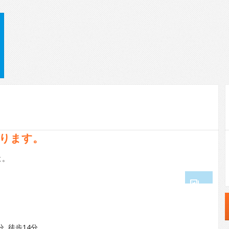
ります。
よ。
1
2
分 徒歩14分