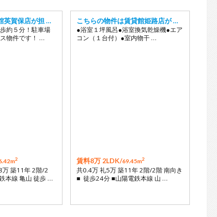
館英賀保店が担 …
こちらの物件は賃貸館姫路店が …
歩約５分！駐車場
●浴室１坪風呂●浴室換気乾燥機●エア
ス物件です！ …
コン（１台付）●室内物干 …
2
2
賃料8万 2LDK/
6.42m
69.45m
8万 築11年 2階/2
共0.4万 礼5万 築11年 2階/2階 南向き
鉄本線 亀山 徒歩 …
■ 徒歩24分 ■山陽電鉄本線 山 …