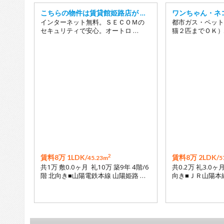
こちらの物件は賃貸館姫路店が …
ワンちゃん・ネ
インターネット無料。ＳＥＣＯＭの
都市ガス・ペット
セキュリティで安心。オートロ …
猫２匹までＯＫ）
2
賃料8万 1LDK/
賃料8万 2LDK/
45.23m
5
共1万 敷0.0ヶ月 礼10万 築9年 4階/6
共0.2万 礼3.0ヶ
階 北向き■山陽電鉄本線 山陽姫路 …
向き■ＪＲ山陽本線