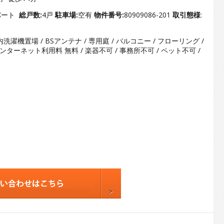
3
4
パート
総戸数:
4戸
駐車場:
空有
物件番号:
80909086-201
取引態様
:
5
内洗濯機置場 / BSアンテナ / 専用庭 / バルコニー / フローリング /
6
 インターネット利用料 無料 / 楽器不可 / 事務所不可 / ペット不可 /
7
8
9
10
11
12
13
14
15
16
17