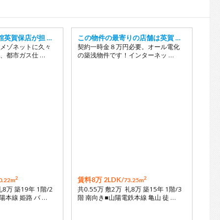
18
館英賀保店が担 …
この物件の最寄りの店舗は英賀 …
メゾネットに久々
契約一時金８万円必要。オール電化
、都市ガス仕 …
の築浅物件です！インターネッ …
2
2
賃料8万 2LDK/
0.22m
73.25m
礼8万 築19年 1階/2
共0.55万 敷2万 礼8万 築15年 1階/3
陽本線 姫路 バ …
階 南向き■山陽電鉄本線 亀山 徒 …