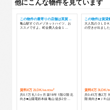
他にこんな物件を見ています
この物件の最寄りの店舗は英賀 …
この物件は賃貸
亀山駅すぐのメゾネットハイツ、お
大人気の３ＬＤＫ
ススメですよ。町会費入会金１ …
の空きが出ました
2
賃料8万 2LDK/
賃料8万 3LDK/
66.83m
8
共0.1万 礼1.0ヶ月 築18年 1階/2階 北
共0.45万 敷2万 
向き■山陽電鉄本線 亀山 徒歩2分 …
階 南向き■ＪＲ山