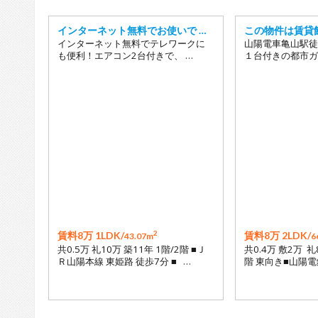
インターネット無料でお使いで …
この物件は賃貸
インターネット無料でテレワークに
山陽電車亀山駅徒
も便利！エアコン2台付きで、 …
１台付きの都市ガ
2
賃料8万 1LDK/
賃料8万 2LDK/
43.07m
6
共0.5万 礼10万 築11年 1階/2階 ■Ｊ
共0.4万 敷2万 礼
Ｒ山陽本線 東姫路 徒歩7分 ■ …
階 東向き■山陽電