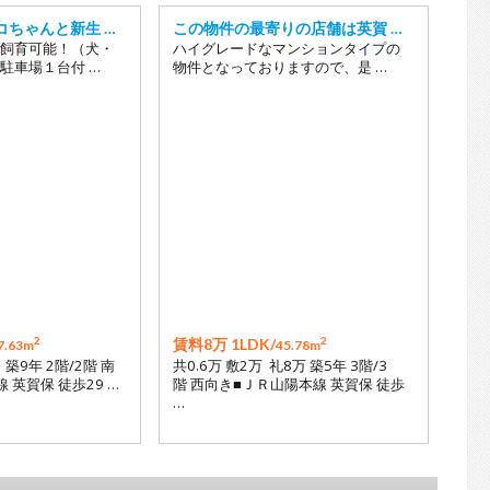
コちゃんと新生 …
この物件の最寄りの店舗は英賀 …
飼育可能！（犬・
ハイグレードなマンションタイプの
駐車場１台付 …
物件となっておりますので、是 …
2
2
賃料8万 1LDK/
7.63m
45.78m
月 築9年 2階/2階 南
共0.6万 敷2万 礼8万 築5年 3階/3
 英賀保 徒歩29 …
階 西向き■ＪＲ山陽本線 英賀保 徒歩
…