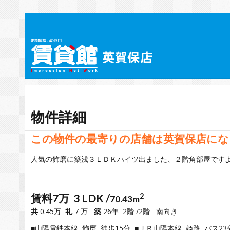
物件詳細
この物件の最寄りの店舗は英賀保店にな
人気の飾磨に築浅３ＬＤＫハイツ出ました、２階角部屋です
賃料7万 3 LDK /
2
70.43m
共
0.45万
礼
7 万
築
26年 2階 /2階 南向き
■山陽電鉄本線 飾磨 徒歩15分 ■ＪＲ山陽本線 姫路 バス23