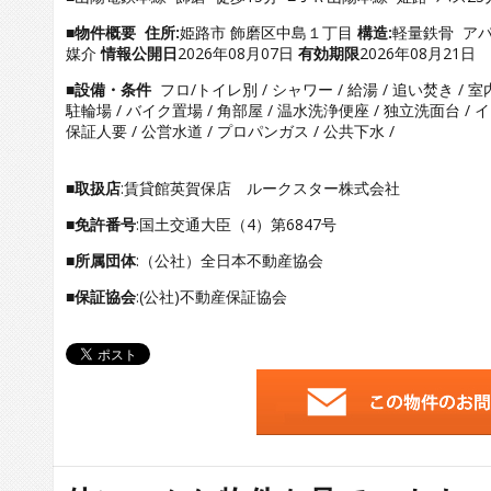
■物件概要
住所:
姫路市 飾磨区中島１丁目
構造:
軽量鉄骨 ア
媒介
情報公開日
2026年08月07日
有効期限
2026年08月21日
■設備・条件
フロ/トイレ別 / シャワー / 給湯 / 追い焚き / 室
駐輪場 / バイク置場 / 角部屋 / 温水洗浄便座 / 独立洗面台 /
保証人要 / 公営水道 / プロパンガス / 公共下水 /
■取扱店
:賃貸館英賀保店 ルークスター株式会社
■免許番号
:国土交通大臣（4）第6847号
■所属団体
:（公社）全日本不動産協会
■保証協会
:(公社)不動産保証協会