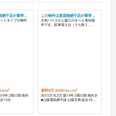
館網干店が最寄 …
この物件は賃貸館網干店が最寄 …
ットタイプの物件
大和ハウスさん施工のオール電化物
件です。駐車場３台（うち軽１ …
2
2
賃料8万 3LDK/
4.43m
69.17m
築
19年 2階/2階 南向
共0.5万 礼3万 築13年 2階/2階 南向き
徒歩73分
■山陽電鉄網干線 山陽天満 徒歩18 …