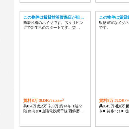
この物件は賃貸館英賀保店が担 …
この物件は賃貸
飾磨区構のハイツです。広々リビン
収納豊富なメゾネ
グで新生活のスタートです。契 …
です。
2
賃料8万 3LDK/
賃料8万 2LDK/
71.35m
7
共0.4万 敷2万 礼8万 築14年 1階/2
共
0.45万
礼
8万
階 南向き■山陽電鉄網干線 西飾磨 …
き■ 徒歩5分 ■ 