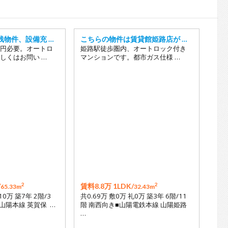
18
19
20
浅物件、設備充 …
こちらの物件は賃貸館姫路店が …
円必要。オートロ
姫路駅徒歩圏内、オートロック付き
21
しくはお問い …
マンションです。都市ガス仕様 …
2
2
/
賃料8.8万 1LDK/
65.33m
32.43m
10万 築7年 2階/3
共0.69万 敷0万 礼0万 築3年 6階/11
山陽本線 英賀保 …
階 南西向き■山陽電鉄本線 山陽姫路
…