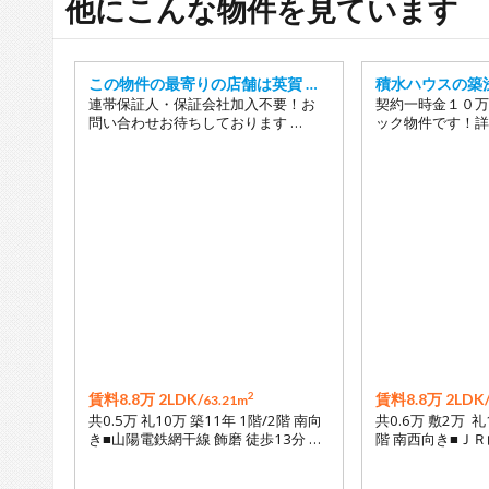
他にこんな物件を見ています
この物件の最寄りの店舗は英賀 …
積水ハウスの築
連帯保証人・保証会社加入不要！お
契約一時金１０万
問い合わせお待ちしております …
ック物件です！詳
2
賃料8.8万 2LDK/
賃料8.8万 2LDK
63.21m
共0.5万 礼10万 築11年 1階/2階 南向
共0.6万 敷2万 礼
き■山陽電鉄網干線 飾磨 徒歩13分 …
階 南西向き■ＪＲ