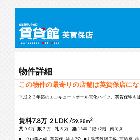
物件詳細
この物件の最寄りの店舗は英賀保店にな
平成２３年築のエコキュートオール電化ハイツ、英賀保駅も
賃料7.8万 2 LDK /
2
59.98m
共
0.4万
敷
2 万
礼
8 万
築
15年 1階 /2階 南向き
■ＪＲ山陽本線 英賀保 徒歩7分 ■山陽電鉄網干線 西飾磨 徒