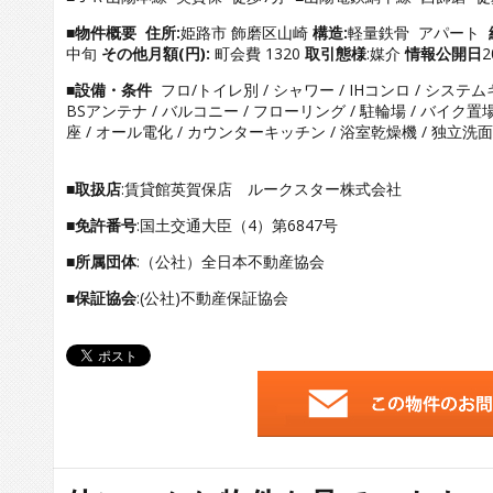
■物件概要
住所:
姫路市 飾磨区山崎
構造:
軽量鉄骨 アパート
中旬
その他月額(円):
町会費 1320
取引態様
:媒介
情報公開日
2
■設備・条件
フロ/トイレ別 / シャワー / IHコンロ / システム
BSアンテナ / バルコニー / フローリング / 駐輪場 / バイク置場 
座 / オール電化 / カウンターキッチン / 浴室乾燥機 / 独立洗面台
■取扱店
:賃貸館英賀保店 ルークスター株式会社
■免許番号
:国土交通大臣（4）第6847号
■所属団体
:（公社）全日本不動産協会
■保証協会
:(公社)不動産保証協会