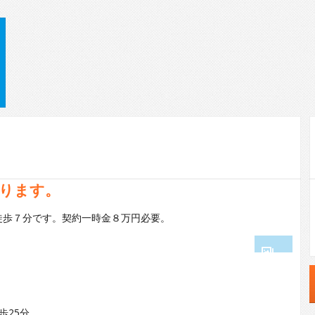
ります。
徒歩７分です。契約一時金８万円必要。
1
2
歩25分