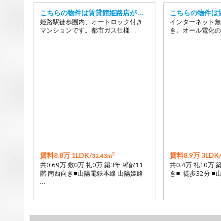
こちらの物件は賃貸館姫路店が …
こちらの物件は
姫路駅徒歩圏内、オートロック付き
インターネット無
マンションです。都市ガス仕様 …
き。オール電化の
2
賃料8.8万 1LDK/
賃料8.9万 3LDK
32.43m
共0.69万 敷0万 礼0万 築3年 9階/11
共0.4万 礼10万 
階 南西向き■山陽電鉄本線 山陽姫路
き■ 徒歩32分 
…