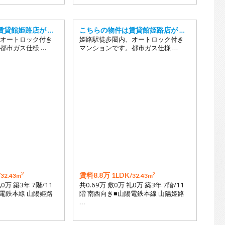
賃貸館姫路店が …
こちらの物件は賃貸館姫路店が …
オートロック付き
姫路駅徒歩圏内、オートロック付き
都市ガス仕様 …
マンションです。都市ガス仕様 …
2
2
/
賃料8.8万 1LDK/
32.43m
32.43m
礼0万 築3年 7階/11
共0.69万 敷0万 礼0万 築3年 7階/11
陽電鉄本線 山陽姫路
階 南西向き■山陽電鉄本線 山陽姫路
…