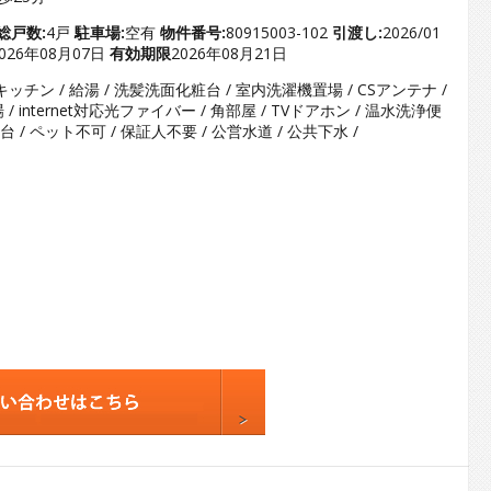
3
4
総戸数:
4戸
駐車場:
空有
物件番号:
80915003-102
引渡し:
2026/01
026年08月07日
有効期限
2026年08月21日
5
キッチン / 給湯 / 洗髪洗面化粧台 / 室内洗濯機置場 / CSアンテナ /
6
/ internet対応光ファイバー / 角部屋 / TVドアホン / 温水洗浄便
7
 / ペット不可 / 保証人不要 / 公営水道 / 公共下水 /
8
9
10
11
12
13
14
15
16
17