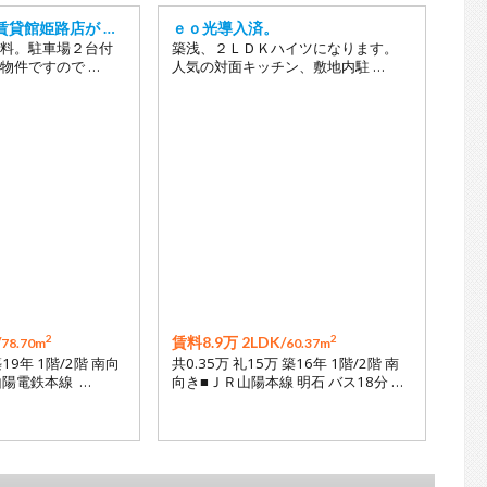
賃貸館姫路店が …
ｅｏ光導入済。
料。駐車場２台付
築浅、２ＬＤＫハイツになります。
物件ですので …
人気の対面キッチン、敷地内駐 …
2
2
/
賃料8.9万 2LDK/
78.70m
60.37m
築19年 1階/2階 南向
共0.35万 礼15万 築16年 1階/2階 南
■山陽電鉄本線 …
向き■ＪＲ山陽本線 明石 バス18分 …