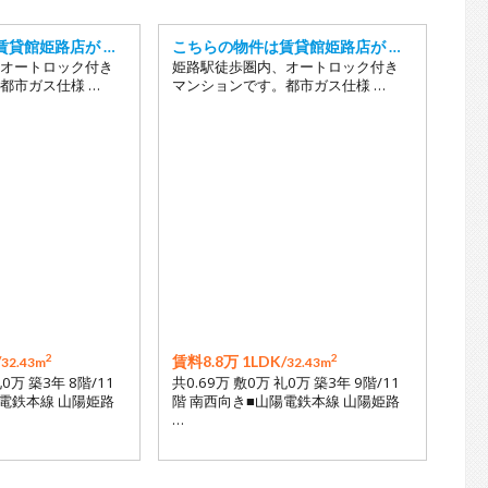
賃貸館姫路店が …
こちらの物件は賃貸館姫路店が …
オートロック付き
姫路駅徒歩圏内、オートロック付き
都市ガス仕様 …
マンションです。都市ガス仕様 …
2
2
/
賃料8.8万 1LDK/
32.43m
32.43m
礼0万 築3年 8階/11
共0.69万 敷0万 礼0万 築3年 9階/11
陽電鉄本線 山陽姫路
階 南西向き■山陽電鉄本線 山陽姫路
…