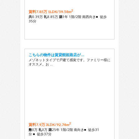
2
賃料7.85万 1LDK/
59.58m
共
0.39万
礼
8.85万
築
1年 1階/2階 南西向き■ 徒歩
35分
こちらの物件は賃貸館姫路店が …
メゾネットタイプで戸建て感覚です。ファミリー様に
オススメ。お …
2
賃料7.9万 3LDK/
92.74m
敷
0万
礼
0万
築
25年 1階/2階 南向き■ 徒歩31
分 ■ 徒歩37分