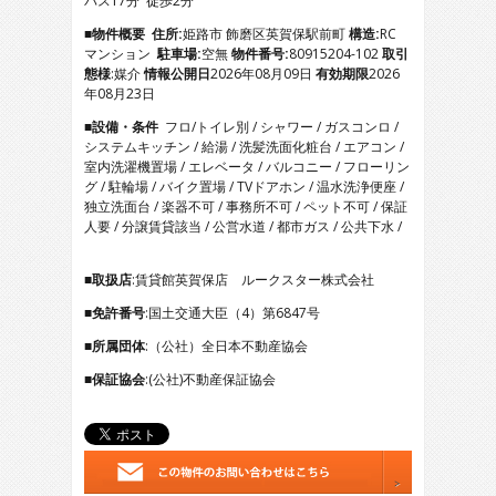
バス17分 徒歩2分
5
6
■物件概要
住所:
姫路市 飾磨区英賀保駅前町
構造:
RC
7
マンション
駐車場:
空無
物件番号:
80915204-102
取引
8
態様
:媒介
情報公開日
2026年08月09日
有効期限
2026
9
年08月23日
10
■設備・条件
フロ/トイレ別 / シャワー / ガスコンロ /
11
システムキッチン / 給湯 / 洗髪洗面化粧台 / エアコン /
12
室内洗濯機置場 / エレベータ / バルコニー / フローリン
13
グ / 駐輪場 / バイク置場 / TVドアホン / 温水洗浄便座 /
14
独立洗面台 / 楽器不可 / 事務所不可 / ペット不可 / 保証
15
人要 / 分譲賃貸該当 / 公営水道 / 都市ガス / 公共下水 /
16
17
■取扱店
:賃貸館英賀保店 ルークスター株式会社
■免許番号
:国土交通大臣（4）第6847号
■所属団体
:（公社）全日本不動産協会
■保証協会
:(公社)不動産保証協会