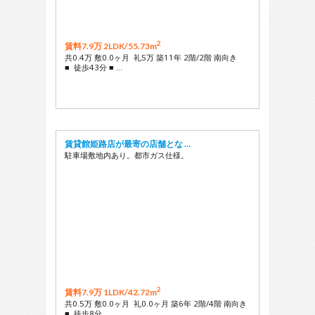
2
賃料7.9万 2LDK/
55.73m
共0.4万 敷0.0ヶ月 礼5万 築11年 2階/2階 南向き
■ 徒歩43分 ■ …
賃貸館姫路店が最寄の店舗とな …
駐車場敷地内あり。都市ガス仕様。
2
賃料7.9万 1LDK/
42.72m
共0.5万 敷0.0ヶ月 礼0.0ヶ月 築6年 2階/4階 南向き
■ 徒歩8分 …