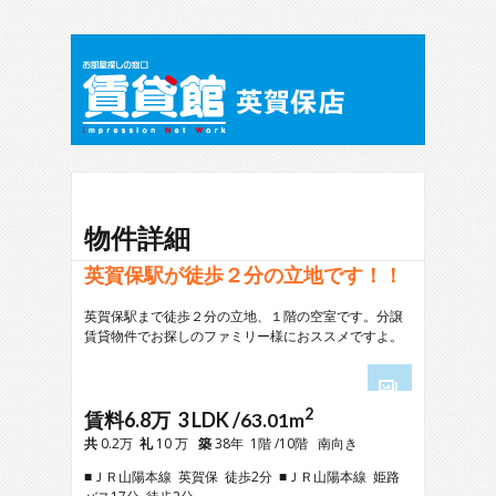
物件詳細
英賀保駅が徒歩２分の立地です！！
英賀保駅まで徒歩２分の立地、１階の空室です。分譲
賃貸物件でお探しのファミリー様におススメですよ。
2
1
賃料6.8万 3 LDK /
63.01m
2
共
0.2万
礼
10 万
築
38年 1階 /10階 南向き
3
■ＪＲ山陽本線 英賀保 徒歩2分 ■ＪＲ山陽本線 姫路
4