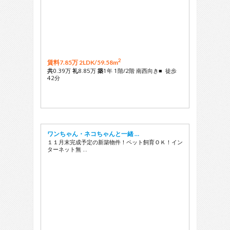
2
賃料7.85万 2LDK/
59.58m
共
0.39万
礼
8.85万
築
1年 1階/2階 南西向き■ 徒歩
42分
ワンちゃん・ネコちゃんと一緒 …
１１月末完成予定の新築物件！ペット飼育ＯＫ！イン
ターネット無 …