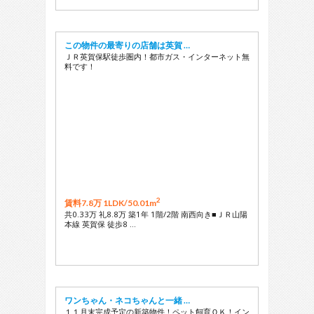
この物件の最寄りの店舗は英賀 …
ＪＲ英賀保駅徒歩圏内！都市ガス・インターネット無
料です！
2
賃料7.8万 1LDK/
50.01m
共0.33万 礼8.8万 築1年 1階/2階 南西向き■ＪＲ山陽
本線 英賀保 徒歩8 …
ワンちゃん・ネコちゃんと一緒 …
１１月末完成予定の新築物件！ペット飼育ＯＫ！イン