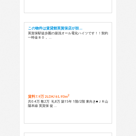
この物件は賃貸館英賀保店が担 …
英賀保駅徒歩圏の築浅オール電化ハイツです！！契約
一時金８０， …
2
賃料7.9万 2LDK/
61.93m
共0.4万 敷2万 礼8万 築15年 1階/2階 東向き■ＪＲ山
陽本線 英賀保 徒 …