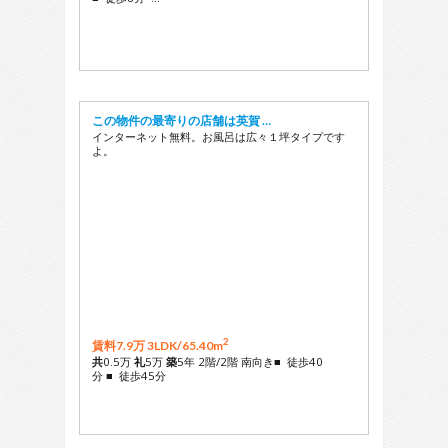
この物件の最寄りの店舗は英賀 …
インターネット無料。お風呂は広々１坪タイプです
よ。
2
賃料7.9万 3LDK/
65.40m
共
0.5万
礼
5万
築
5年 2階/2階 南向き■ 徒歩40
分 ■ 徒歩45分