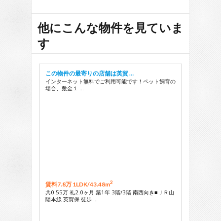
他にこんな物件を見ていま
す
この物件の最寄りの店舗は英賀 …
インターネット無料でご利用可能です！ペット飼育の
場合、敷金１ …
2
賃料7.8万 1LDK/
43.48m
共0.55万 礼2.0ヶ月 築1年 3階/3階 南西向き■ＪＲ山
陽本線 英賀保 徒歩 …