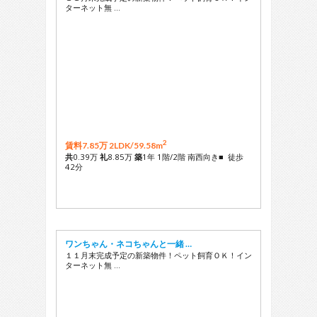
ターネット無 …
2
賃料7.85万 2LDK/
59.58m
共
0.39万
礼
8.85万
築
1年 1階/2階 南西向き■ 徒歩
42分
ワンちゃん・ネコちゃんと一緒 …
１１月末完成予定の新築物件！ペット飼育ＯＫ！イン
ターネット無 …