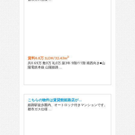
2
賃料8.8万 1LDK/
32.43m
共0.69万 敷0万 礼0万 築3年 9階/11階 南西向き■山
陽電鉄本線 山陽姫路 …
こちらの物件は賃貸館姫路店が …
姫路駅徒歩圏内、オートロック付きマンションです。
都市ガス仕様 …