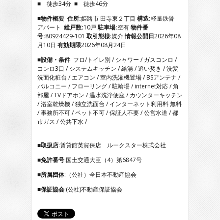
■ 徒歩34分 ■ 徒歩46分
4
5
■物件概要
住所:
姫路市 田寺東２丁目
構造:
軽量鉄骨
6
アパート
総戸数:
10戸
駐車場:
空有
物件番
7
号:
80924429-101
取引態様
:媒介
情報公開日
2026年08
8
月10日
有効期限
2026年08月24日
9
■設備・条件
フロ/トイレ別 / シャワー / ガスコンロ /
10
コンロ3口 / システムキッチン / 給湯 / 追い焚き / 洗髪
11
洗面化粧台 / エアコン / 室内洗濯機置場 / BSアンテナ /
12
バルコニー / フローリング / 駐輪場 / internet対応 / 角
13
部屋 / TVドアホン / 温水洗浄便座 / カウンターキッチン
14
/ 浴室乾燥機 / 独立洗面台 / インターネット利用料 無料
15
/ 事務所不可 / ペット不可 / 保証人不要 / 公営水道 / 都
16
市ガス / 公共下水 /
17
■取扱店
:賃貸館英賀保店 ルークスター株式会社
■免許番号
:国土交通大臣（4）第6847号
■所属団体
:（公社）全日本不動産協会
■保証協会
:(公社)不動産保証協会