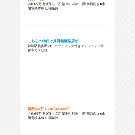
共0.69万 敷0万 礼0万 築3年 7階/11階 南西向き■山
陽電鉄本線 山陽姫路 …
こちらの物件は賃貸館姫路店が …
姫路駅徒歩圏内、オートロック付きマンションです。
都市ガス仕様 …
2
賃料8.8万 1LDK/
32.43m
共0.69万 敷0万 礼0万 築3年 8階/11階 南西向き■山
陽電鉄本線 山陽姫路 …