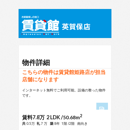
物件詳細
こちらの物件は賃貸館姫路店が担当
店舗になります
インターネット無料でご利用可能。設備の整った物件
です。
2
1
賃料7.8万 2 LDK /
50.68m
2
共
0.5万
礼
7 万
築
8年 1階 /2階 南向き
3