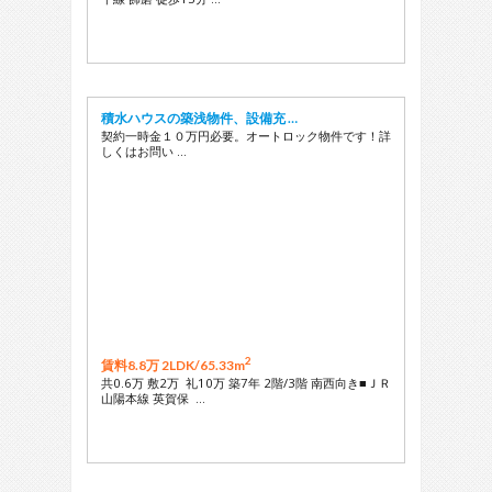
積水ハウスの築浅物件、設備充 …
契約一時金１０万円必要。オートロック物件です！詳
しくはお問い …
2
賃料8.8万 2LDK/
65.33m
共0.6万 敷2万 礼10万 築7年 2階/3階 南西向き■ＪＲ
山陽本線 英賀保 …