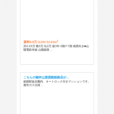
2
賃料8.8万 1LDK/
32.43m
共0.69万 敷0万 礼0万 築3年 6階/11階 南西向き■山
陽電鉄本線 山陽姫路 …
こちらの物件は賃貸館姫路店が …
姫路駅徒歩圏内、オートロック付きマンションです。
都市ガス仕様 …