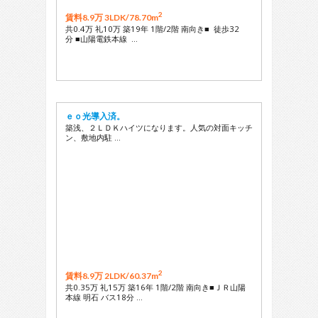
2
賃料8.9万 3LDK/
78.70m
共0.4万 礼10万 築19年 1階/2階 南向き■ 徒歩32
分 ■山陽電鉄本線 …
ｅｏ光導入済。
築浅、２ＬＤＫハイツになります。人気の対面キッチ
ン、敷地内駐 …
2
賃料8.9万 2LDK/
60.37m
共0.35万 礼15万 築16年 1階/2階 南向き■ＪＲ山陽
本線 明石 バス18分 …