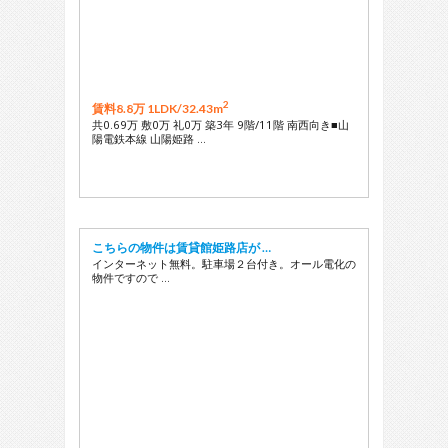
2
賃料8.8万 1LDK/
32.43m
共0.69万 敷0万 礼0万 築3年 9階/11階 南西向き■山
陽電鉄本線 山陽姫路 …
こちらの物件は賃貸館姫路店が …
インターネット無料。駐車場２台付き。オール電化の
物件ですので …