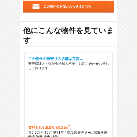
他にこんな物件を見ていま
す
この物件の最寄りの店舗は英賀 …
連帯保証人・保証会社加入不要！お問い合わせお待ち
しております …
2
賃料8.8万 2LDK/
63.21m
共0.5万 礼10万 築11年 1階/2階 南向き■山陽電鉄網
干線 飾磨 徒歩13分 …