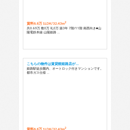
2
賃料8.8万 1LDK/
32.43m
共0.69万 敷0万 礼0万 築3年 7階/11階 南西向き■山
陽電鉄本線 山陽姫路 …
こちらの物件は賃貸館姫路店が …
姫路駅徒歩圏内、オートロック付きマンションです。
都市ガス仕様 …
2
賃料8.8万 1LDK/
32.43m