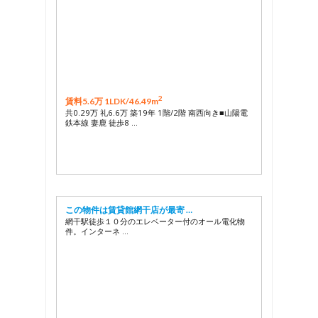
2
賃料5.6万 1LDK/
46.49m
共0.29万 礼6.6万 築19年 1階/2階 南西向き■山陽電
鉄本線 妻鹿 徒歩8 …
この物件は賃貸館網干店が最寄 …
網干駅徒歩１０分のエレベーター付のオール電化物
件。インターネ …