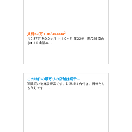
2
賃料5.6万 1DK/
34.00m
共0.87万 敷0.0ヶ月 礼1.0ヶ月 築22年 1階/2階 南向
き■ＪＲ山陽本 …
この物件の最寄りの店舗は網干 …
近隣買い物施設豊富です。駐車場１台付き。日当たり
も良好です。 …