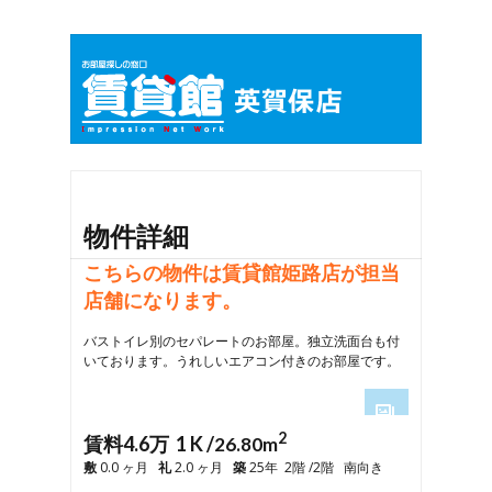
物件詳細
こちらの物件は賃貸館姫路店が担当
店舗になります。
バストイレ別のセパレートのお部屋。独立洗面台も付
いております。うれしいエアコン付きのお部屋です。
2
1
賃料4.6万 1 K /
26.80m
2
敷
0.0 ヶ月
礼
2.0 ヶ月
築
25年 2階 /2階 南向き
3