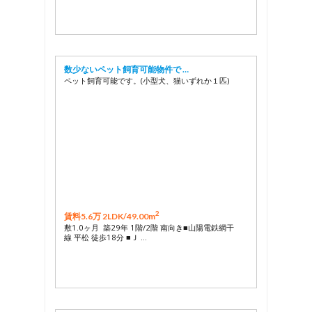
数少ないペット飼育可能物件で …
ペット飼育可能です。(小型犬、猫いずれか１匹)
2
賃料5.6万 2LDK/
49.00m
敷1.0ヶ月 築29年 1階/2階 南向き■山陽電鉄網干
線 平松 徒歩18分 ■Ｊ …