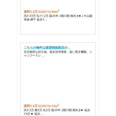
2
賃料5.6万 2LDK/
52.84m
共0.33万 礼11.2万 築25年 2階/2階 南向き■ＪＲ山陽
本線 網干 徒歩3 …
こちらの物件は賃貸館姫路店が …
生活便利な好立地。温水洗浄便座、追い焚き機能、シ
ャンプードレ …
2
賃料5.6万 2LDK/
56.51m
共0.3万 敷0万 礼0万 築29年 2階/3階 南向き■ 徒歩
16分 ■ 徒歩 …