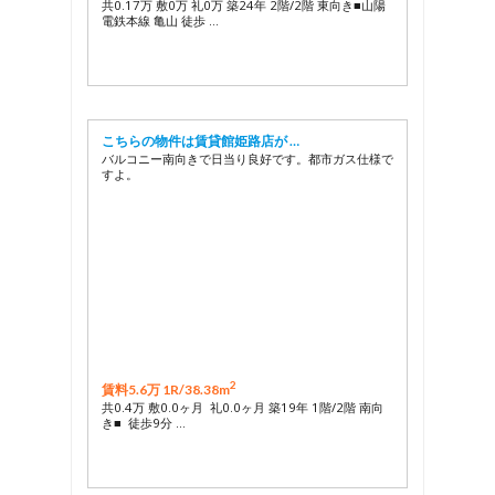
共0.17万 敷0万 礼0万 築24年 2階/2階 東向き■山陽
電鉄本線 亀山 徒歩 …
こちらの物件は賃貸館姫路店が …
バルコニー南向きで日当り良好です。都市ガス仕様で
すよ。
2
賃料5.6万 1R/
38.38m
共0.4万 敷0.0ヶ月 礼0.0ヶ月 築19年 1階/2階 南向
き■ 徒歩9分 …