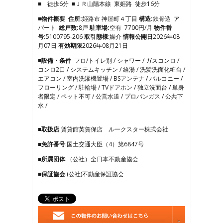
■ 徒歩6分 ■ＪＲ山陽本線 東姫路 徒歩16分
4
5
■物件概要
住所:
姫路市 神屋町４丁目
構造:
鉄骨造 ア
6
パート
総戸数:
8戸
駐車場:
空有 7700円/月
物件番
7
号:
5100795-206
取引態様
:媒介
情報公開日
2026年08
8
月07日
有効期限
2026年08月21日
9
■設備・条件
フロ/トイレ別 / シャワー / ガスコンロ /
10
コンロ2口 / システムキッチン / 給湯 / 洗髪洗面化粧台 /
11
エアコン / 室内洗濯機置場 / BSアンテナ / バルコニー /
12
フローリング / 駐輪場 / TVドアホン / 独立洗面台 / 単身
13
者限定 / ペット不可 / 公営水道 / プロパンガス / 公共下
14
水 /
15
16
17
■取扱店
:賃貸館英賀保店 ルークスター株式会社
18
■免許番号
:国土交通大臣（4）第6847号
■所属団体
:（公社）全日本不動産協会
■保証協会
:(公社)不動産保証協会