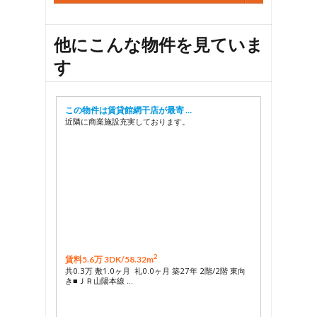
他にこんな物件を見ていま
す
この物件は賃貸館網干店が最寄 …
近隣に商業施設充実しております。
2
賃料5.6万 3DK/
58.32m
共0.3万 敷1.0ヶ月 礼0.0ヶ月 築27年 2階/2階 東向
き■ＪＲ山陽本線 …