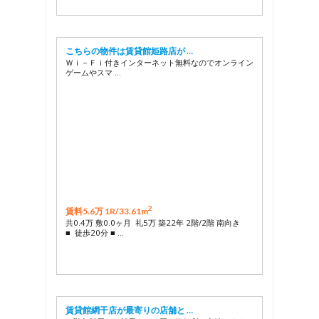
こちらの物件は賃貸館姫路店が …
Ｗｉ－Ｆｉ付きインターネット無料なのでオンライン
ゲームやスマ …
2
賃料5.6万 1R/
33.61m
共0.4万 敷0.0ヶ月 礼5万 築22年 2階/2階 南向き
■ 徒歩20分 ■ …
賃貸館網干店が最寄りの店舗と …