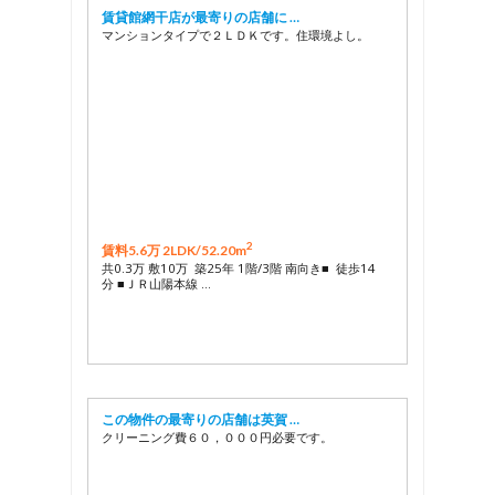
賃貸館網干店が最寄りの店舗に …
マンションタイプで２ＬＤＫです。住環境よし。
2
賃料5.6万 2LDK/
52.20m
共0.3万 敷10万 築25年 1階/3階 南向き■ 徒歩14
分 ■ＪＲ山陽本線 …
この物件の最寄りの店舗は英賀 …
クリーニング費６０，０００円必要です。