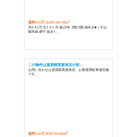
2
賃料5.6万 1LDK/
34.78m
共0.42万 礼1.0ヶ月 築20年 3階/3階 南向き■ＪＲ山
陽本線 網干 徒歩1 …
この物件は賃貸館英賀保店が担 …
お問い合わせは賃貸館英賀保店。お客様用駐車場完備
です。
2
賃料5.6万 2DK/
54.66m