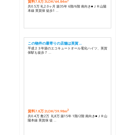
2
賃料7.8万 3LDK/
64.84m
共0.5万 礼2.0ヶ月 築35年 6階/6階 南向き■ＪＲ山陽
本線 英賀保 徒歩1 …
この物件の最寄りの店舗は英賀 …
平成２３年築のエコキュートオール電化ハイツ、英賀
保駅も徒歩７ …
2
賃料7.8万 2LDK/
59.98m
共0.4万 敷2万 礼8万 築15年 1階/2階 南向き■ＪＲ山
陽本線 英賀保 徒 …