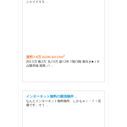
シャイド５５ …
2
賃料7.8万 2LDK/
60.25m
共0.5万 敷2万 礼10万 築12年 1階/3階 東向き■ＪＲ
山陽本線 姫路 バ …
インターネット無料の築浅物件 …
なんとインターネット無料物件、しかもｗｉ－ｆｉ完
備です。そう …