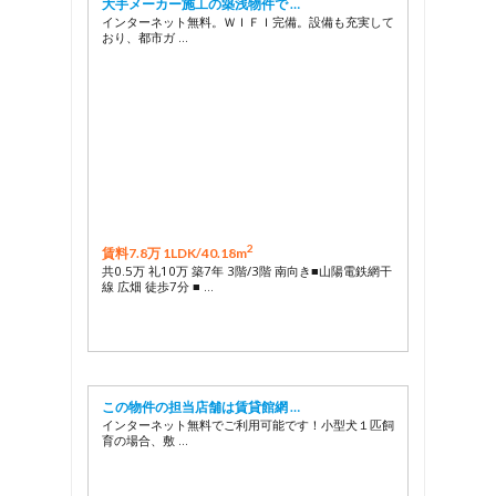
大手メーカー施工の築浅物件で …
インターネット無料。ＷＩＦＩ完備。設備も充実して
おり、都市ガ …
2
賃料7.8万 1LDK/
40.18m
共0.5万 礼10万 築7年 3階/3階 南向き■山陽電鉄網干
線 広畑 徒歩7分 ■ …
この物件の担当店舗は賃貸館網 …
インターネット無料でご利用可能です！小型犬１匹飼
育の場合、敷 …