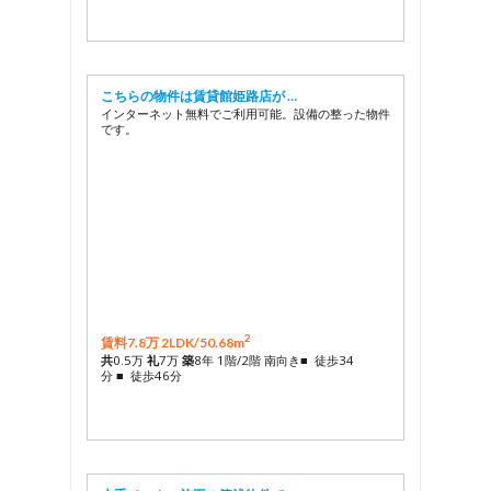
こちらの物件は賃貸館姫路店が …
インターネット無料でご利用可能。設備の整った物件
です。
2
賃料7.8万 2LDK/
50.68m
共
0.5万
礼
7万
築
8年 1階/2階 南向き■ 徒歩34
分 ■ 徒歩46分