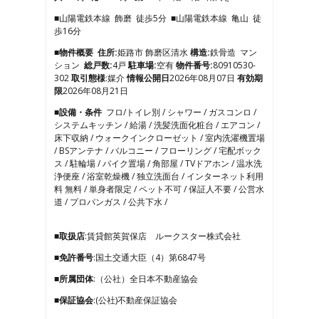
3
■山陽電鉄本線 飾磨 徒歩5分 ■山陽電鉄本線 亀山 徒
4
歩16分
5
6
■物件概要
住所:
姫路市 飾磨区清水
構造:
鉄骨造 マン
7
ション
総戸数:
4戸
駐車場:
空有
物件番号:
80910530-
8
302
取引態様
:媒介
情報公開日
2026年08月07日
有効期
9
限
2026年08月21日
10
■設備・条件
フロ/トイレ別 / シャワー / ガスコンロ /
11
システムキッチン / 給湯 / 洗髪洗面化粧台 / エアコン /
12
床下収納 / ウォークインクローゼット / 室内洗濯機置場
13
/ BSアンテナ / バルコニー / フローリング / 宅配ボック
14
ス / 駐輪場 / バイク置場 / 角部屋 / TVドアホン / 温水洗
15
浄便座 / 浴室乾燥機 / 独立洗面台 / インターネット利用
16
料 無料 / 単身者限定 / ペット不可 / 保証人不要 / 公営水
17
道 / プロパンガス / 公共下水 /
■取扱店
:賃貸館英賀保店 ルークスター株式会社
■免許番号
:国土交通大臣（4）第6847号
■所属団体
:（公社）全日本不動産協会
■保証協会
:(公社)不動産保証協会