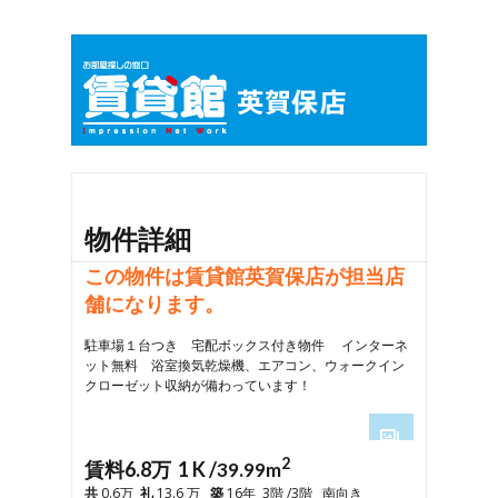
物件詳細
この物件は賃貸館英賀保店が担当店
舗になります。
駐車場１台つき 宅配ボックス付き物件 インターネ
ット無料 浴室換気乾燥機、エアコン、ウォークイン
クローゼット収納が備わっています！
2
1
賃料6.8万 1 K /
39.99m
2
共
0.6万
礼
13.6 万
築
16年 3階 /3階 南向き