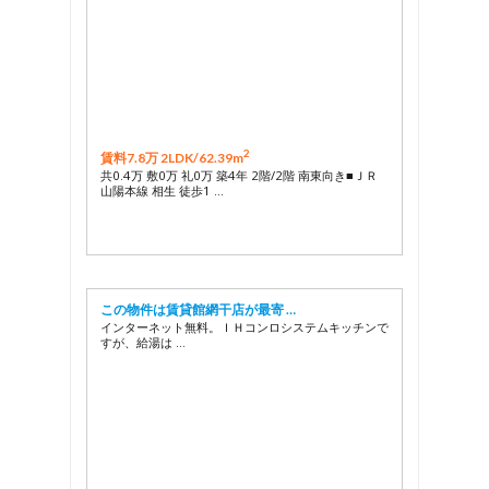
2
賃料7.8万 2LDK/
62.39m
共0.4万 敷0万 礼0万 築4年 2階/2階 南東向き■ＪＲ
山陽本線 相生 徒歩1 …
この物件は賃貸館網干店が最寄 …
インターネット無料。ＩＨコンロシステムキッチンで
すが、給湯は …