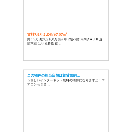
2
賃料7.8万 2LDK/
67.07m
共0.5万 敷0万 礼0万 築9年 2階/2階 南向き■ＪＲ山
陽本線 はりま勝原 徒 …
この物件の担当店舗は賃貸館網 …
うれしいインターネット無料の物件になりますよ！エ
アコンも２台 …