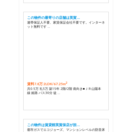
この物件の最寄りの店舗は英賀 …
連帯保証人不要、家賃保証会社不要です。インターネ
ット無料です …
2
賃料7.8万 2LDK/
67.25m
共0.5万 礼5万 築15年 2階/2階 南向き■ＪＲ山陽本
線 姫路 バス30分 徒 …
この物件は賃貸館英賀保店が担 …
都市ガスでエコジョーズ、マンションレベルの防音床