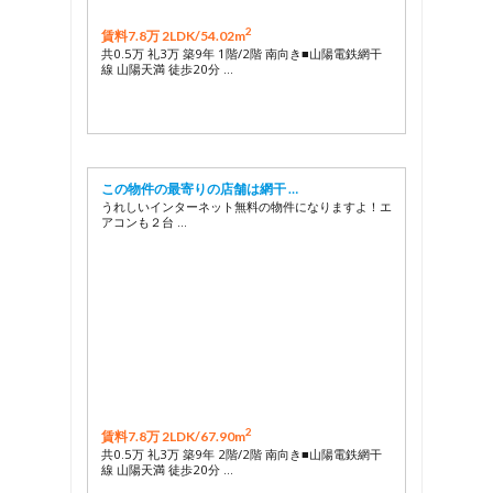
2
賃料7.8万 2LDK/
54.02m
共0.5万 礼3万 築9年 1階/2階 南向き■山陽電鉄網干
線 山陽天満 徒歩20分 …
この物件の最寄りの店舗は網干 …
うれしいインターネット無料の物件になりますよ！エ
アコンも２台 …
2
賃料7.8万 2LDK/
67.90m
共0.5万 礼3万 築9年 2階/2階 南向き■山陽電鉄網干
線 山陽天満 徒歩20分 …