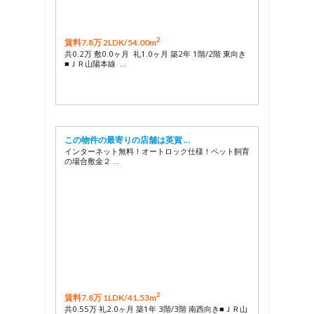
2
賃料7.8万 2LDK/
54.00m
共0.2万 敷0.0ヶ月 礼1.0ヶ月 築2年 1階/2階 東向き
■ＪＲ山陽本線 …
この物件の最寄りの店舗は英賀 …
インターネット無料！オートロック仕様！ペット飼育
の場合敷金２ …
2
賃料7.8万 1LDK/
41.53m
共0.55万 礼2.0ヶ月 築1年 3階/3階 南西向き■ＪＲ山