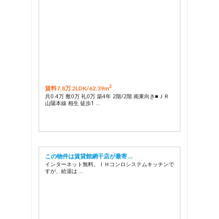
2
賃料7.8万 2LDK/
62.39m
共0.4万 敷0万 礼0万 築4年 2階/2階 南東向き■ＪＲ
山陽本線 相生 徒歩1 …
この物件は賃貸館網干店が最寄 …
インターネット無料。ＩＨコンロシステムキッチンで
すが、給湯は …