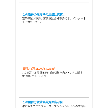
この物件の最寄りの店舗は英賀 …
連帯保証人不要、家賃保証会社不要です。インターネ
ット無料です …
2
賃料7.8万 2LDK/
67.25m
共0.5万 礼5万 築15年 2階/2階 南向き■ＪＲ山陽本
線 姫路 バス30分 徒 …
この物件は賃貸館英賀保店が担 …
都市ガスでエコジョーズ、マンションレベルの防音床