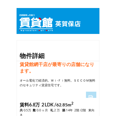
物件詳細
賃貸館網干店が最寄りの店舗になり
ます。
オール電化で経済的。Ｗｉ-Ｆｉ無料。ＳＥＣＯＭ無料
のセキュリティ賃貸住宅です。
2
1
賃料6.8万 2 LDK /
62.85m
2
共
0.5万
敷
0.0 ヶ月
礼
2 万
築
14年 2階 /2階 東向
3
き