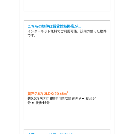
こちらの物件は賃貸館姫路店が …
インターネット無料でご利用可能。設備の整った物件
です。
2
賃料7.8万 2LDK/
50.68m
共
0.5万
礼
7万
築
8年 1階/2階 南向き■ 徒歩34
分 ■ 徒歩46分