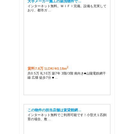
大手メーカー施工の築浅物件で …
インターネット無料。ＷＩＦＩ完備。設備も充実して
おり、都市ガ …
2
賃料7.8万 1LDK/
40.18m
共0.5万 礼10万 築7年 3階/3階 南向き■山陽電鉄網干
線 広畑 徒歩7分 ■ …
この物件の担当店舗は賃貸館網 …
インターネット無料でご利用可能です！小型犬１匹飼
育の場合、敷 …