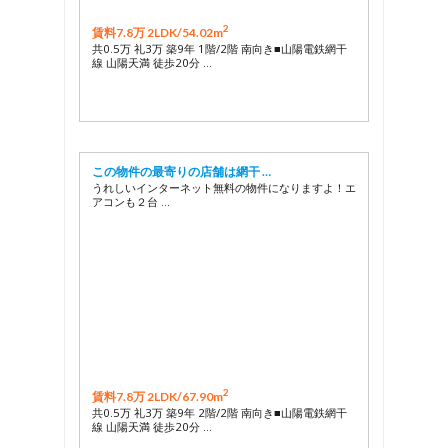
2
賃料7.8万 2LDK/
54.02m
共0.5万 礼3万 築9年 1階/2階 南向き■山陽電鉄網干
線 山陽天満 徒歩20分 …
この物件の最寄りの店舗は網干 …
うれしいインターネット無料の物件になりますよ！エ
アコンも２台 …
2
賃料7.8万 2LDK/
67.90m
共0.5万 礼3万 築9年 2階/2階 南向き■山陽電鉄網干
線 山陽天満 徒歩20分 …