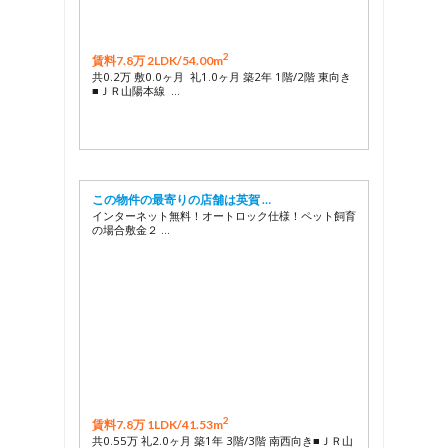
2
賃料7.8万 2LDK/
54.00m
共0.2万 敷0.0ヶ月 礼1.0ヶ月 築2年 1階/2階 東向き
■ＪＲ山陽本線 …
この物件の最寄りの店舗は英賀 …
インターネット無料！オートロック仕様！ペット飼育
の場合敷金２ …
2
賃料7.8万 1LDK/
41.53m
共0.55万 礼2.0ヶ月 築1年 3階/3階 南西向き■ＪＲ山