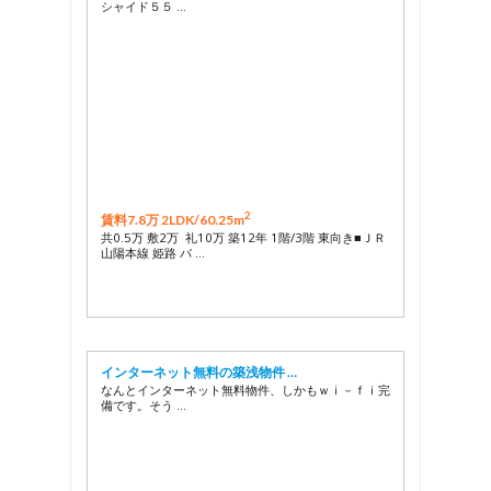
シャイド５５ …
2
賃料7.8万 2LDK/
60.25m
共0.5万 敷2万 礼10万 築12年 1階/3階 東向き■ＪＲ
山陽本線 姫路 バ …
インターネット無料の築浅物件 …
なんとインターネット無料物件、しかもｗｉ－ｆｉ完
備です。そう …