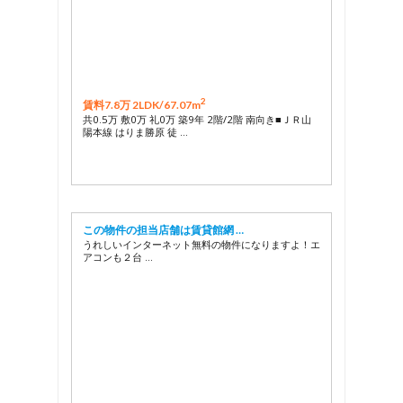
2
賃料7.8万 2LDK/
67.07m
共0.5万 敷0万 礼0万 築9年 2階/2階 南向き■ＪＲ山
陽本線 はりま勝原 徒 …
この物件の担当店舗は賃貸館網 …
うれしいインターネット無料の物件になりますよ！エ
アコンも２台 …