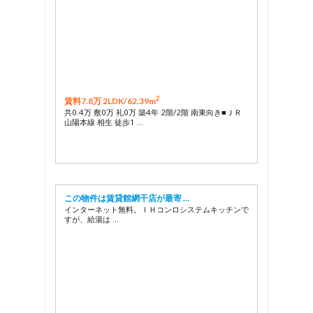
2
賃料7.8万 2LDK/
62.39m
共0.4万 敷0万 礼0万 築4年 2階/2階 南東向き■ＪＲ
山陽本線 相生 徒歩1 …
この物件は賃貸館網干店が最寄 …
インターネット無料。ＩＨコンロシステムキッチンで
すが、給湯は …