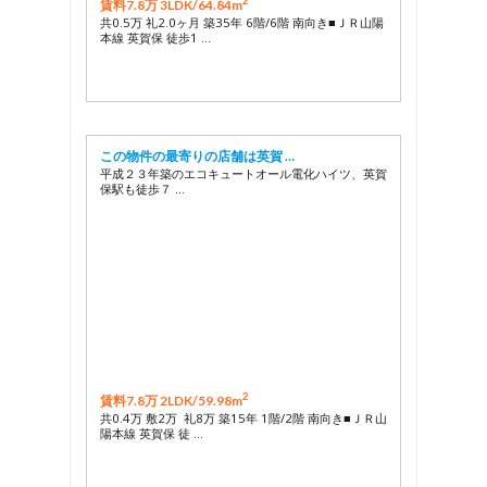
2
賃料7.8万 3LDK/
64.84m
共0.5万 礼2.0ヶ月 築35年 6階/6階 南向き■ＪＲ山陽
本線 英賀保 徒歩1 …
この物件の最寄りの店舗は英賀 …
平成２３年築のエコキュートオール電化ハイツ、英賀
保駅も徒歩７ …
2
賃料7.8万 2LDK/
59.98m
共0.4万 敷2万 礼8万 築15年 1階/2階 南向き■ＪＲ山
陽本線 英賀保 徒 …