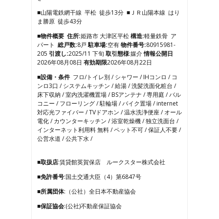
4
■山陽電鉄網干線 平松 徒歩13分 ■ＪＲ山陽本線 はり
5
ま勝原 徒歩43分
6
7
■物件概要
住所:
姫路市 大津区平松
構造:
軽量鉄骨 ア
8
パート
総戸数:
8戸
駐車場:
空有
物件番号:
80915981-
9
205
引渡し:
2025/11 下旬
取引態様
:媒介
情報公開日
10
2026年08月08日
有効期限
2026年08月22日
11
■設備・条件
フロ/トイレ別 / シャワー / IHコンロ / コ
12
ンロ3口 / システムキッチン / 給湯 / 洗髪洗面化粧台 /
13
床下収納 / 室内洗濯機置場 / BSアンテナ / 専用庭 / バル
14
コニー / フローリング / 駐輪場 / バイク置場 / internet
15
対応光ファイバー / TVドアホン / 温水洗浄便座 / オール
16
電化 / カウンターキッチン / 浴室乾燥機 / 独立洗面台 /
17
インターネット利用料 無料 / ペット不可 / 保証人不要 /
公営水道 / 公共下水 /
■取扱店
:賃貸館英賀保店 ルークスター株式会社
■免許番号
:国土交通大臣（4）第6847号
■所属団体
:（公社）全日本不動産協会
■保証協会
:(公社)不動産保証協会