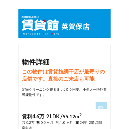
物件詳細
この物件は賃貸館網干店が最寄りの
店舗です。直接のご来店も可能
定額クリーニング費８８，0００円要。小型犬一匹飼育
可能物件です。
2
1
賃料4.6万 2 LDK /
55.12m
2
共
0.2万
敷
0.0 ヶ月
礼
1.0 ヶ月
築
24年 2階 /2階
3
南向き