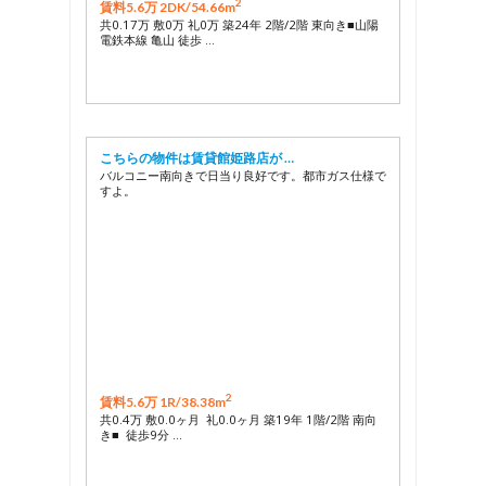
2
賃料5.6万 2DK/
54.66m
共0.17万 敷0万 礼0万 築24年 2階/2階 東向き■山陽
電鉄本線 亀山 徒歩 …
こちらの物件は賃貸館姫路店が …
バルコニー南向きで日当り良好です。都市ガス仕様で
すよ。
2
賃料5.6万 1R/
38.38m
共0.4万 敷0.0ヶ月 礼0.0ヶ月 築19年 1階/2階 南向
き■ 徒歩9分 …