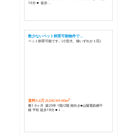
16分 ■ 徒歩 …
数少ないペット飼育可能物件で …
ペット飼育可能です。(小型犬、猫いずれか１匹)
2
賃料5.6万 2LDK/
49.00m
敷1.0ヶ月 築29年 1階/2階 南向き■山陽電鉄網干
線 平松 徒歩18分 ■Ｊ …