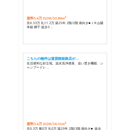
2
賃料5.6万 2LDK/
52.84m
共0.33万 礼11.2万 築25年 2階/2階 南向き■ＪＲ山陽
本線 網干 徒歩3 …
こちらの物件は賃貸館姫路店が …
生活便利な好立地。温水洗浄便座、追い焚き機能、シ
ャンプードレ …
2
賃料5.6万 2LDK/
56.51m
共0.3万 敷0万 礼0万 築29年 2階/3階 南向き■ 徒歩