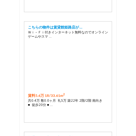
こちらの物件は賃貸館姫路店が …
Ｗｉ－Ｆｉ付きインターネット無料なのでオンライン
ゲームやスマ …
2
賃料5.6万 1R/
33.61m
共0.4万 敷0.0ヶ月 礼5万 築22年 2階/2階 南向き
■ 徒歩20分 ■ …