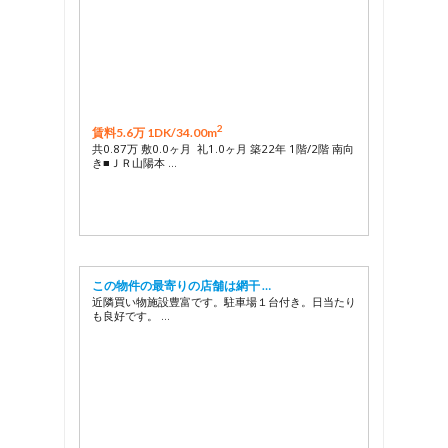
2
賃料5.6万 1DK/
34.00m
共0.87万 敷0.0ヶ月 礼1.0ヶ月 築22年 1階/2階 南向
き■ＪＲ山陽本 …
この物件の最寄りの店舗は網干 …
近隣買い物施設豊富です。駐車場１台付き。日当たり
も良好です。 …