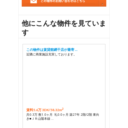
他にこんな物件を見ていま
す
この物件は賃貸館網干店が最寄 …
近隣に商業施設充実しております。
2
賃料5.6万 3DK/
58.32m
共0.3万 敷1.0ヶ月 礼0.0ヶ月 築27年 2階/2階 東向
き■ＪＲ山陽本線 …