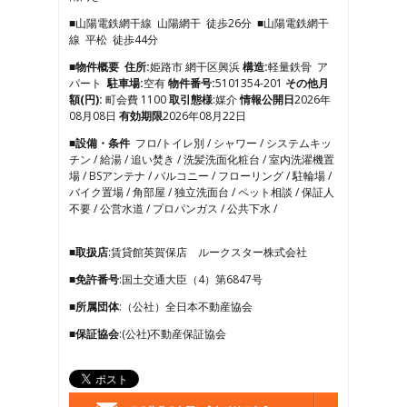
4
■山陽電鉄網干線 山陽網干 徒歩26分 ■山陽電鉄網干
5
線 平松 徒歩44分
6
7
■物件概要
住所:
姫路市 網干区興浜
構造:
軽量鉄骨 ア
8
パート
駐車場:
空有
物件番号:
5101354-201
その他月
9
額(円):
町会費 1100
取引態様
:媒介
情報公開日
2026年
10
08月08日
有効期限
2026年08月22日
11
■設備・条件
フロ/トイレ別 / シャワー / システムキッ
12
チン / 給湯 / 追い焚き / 洗髪洗面化粧台 / 室内洗濯機置
13
場 / BSアンテナ / バルコニー / フローリング / 駐輪場 /
14
バイク置場 / 角部屋 / 独立洗面台 / ペット相談 / 保証人
15
不要 / 公営水道 / プロパンガス / 公共下水 /
16
17
■取扱店
:賃貸館英賀保店 ルークスター株式会社
■免許番号
:国土交通大臣（4）第6847号
■所属団体
:（公社）全日本不動産協会
■保証協会
:(公社)不動産保証協会