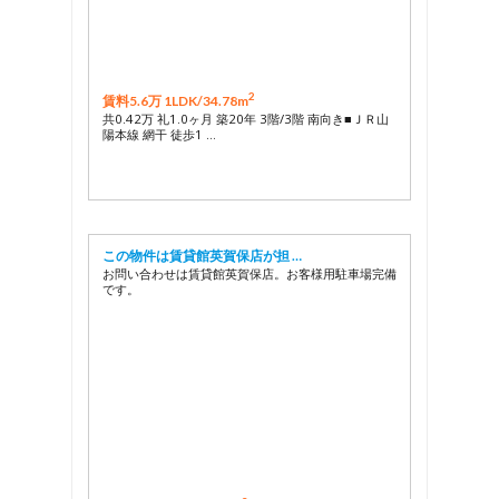
2
賃料5.6万 1LDK/
34.78m
共0.42万 礼1.0ヶ月 築20年 3階/3階 南向き■ＪＲ山
陽本線 網干 徒歩1 …
この物件は賃貸館英賀保店が担 …
お問い合わせは賃貸館英賀保店。お客様用駐車場完備
です。