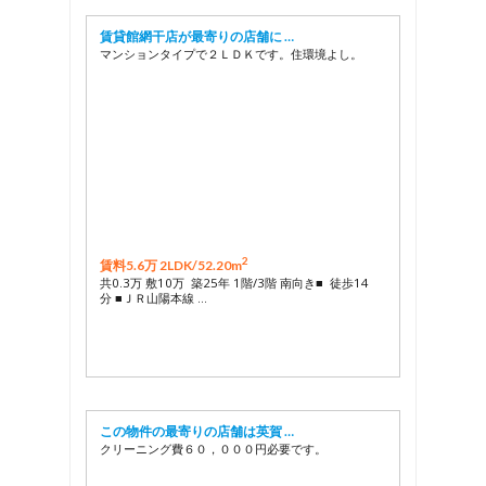
賃貸館網干店が最寄りの店舗に …
マンションタイプで２ＬＤＫです。住環境よし。
2
賃料5.6万 2LDK/
52.20m
共0.3万 敷10万 築25年 1階/3階 南向き■ 徒歩14
分 ■ＪＲ山陽本線 …
この物件の最寄りの店舗は英賀 …
クリーニング費６０，０００円必要です。