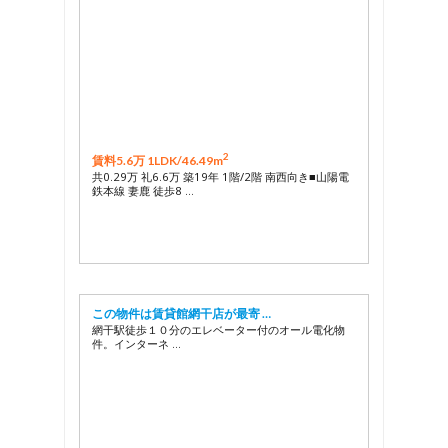
2
賃料5.6万 1LDK/
46.49m
共0.29万 礼6.6万 築19年 1階/2階 南西向き■山陽電
鉄本線 妻鹿 徒歩8 …
この物件は賃貸館網干店が最寄 …
網干駅徒歩１０分のエレベーター付のオール電化物
件。インターネ …