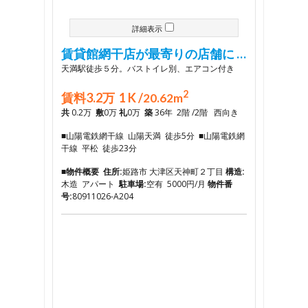
詳細表示
賃貸館網干店が最寄りの店舗に …
天満駅徒歩５分。バストイレ別、エアコン付き
2
賃料3.2万 1 K /
20.62m
共
0.2万
敷
0万
礼
0万
築
36年 2階 /2階 西向き
■山陽電鉄網干線 山陽天満 徒歩5分 ■山陽電鉄網
干線 平松 徒歩23分
■物件概要
住所:
姫路市 大津区天神町２丁目
構造:
木造 アパート
駐車場:
空有 5000円/月
物件番
号:
80911026-A204