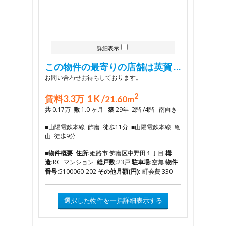
詳細表示
この物件の最寄りの店舗は英賀 …
お問い合わせお待ちしております。
2
賃料3.3万 1 K /
21.60m
共
0.17万
敷
1.0 ヶ月
築
29年 2階 /4階 南向き
■山陽電鉄本線 飾磨 徒歩11分 ■山陽電鉄本線 亀
山 徒歩9分
■物件概要
住所:
姫路市 飾磨区中野田１丁目
構
造:
RC マンション
総戸数:
23戸
駐車場:
空無
物件
番号:
5100060-202
その他月額(円):
町会費 330