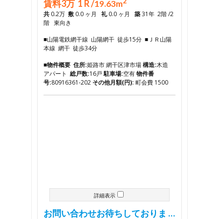
2
賃料3万 1 R /
19.63m
共
0.2万
敷
0.0 ヶ月
礼
0.0 ヶ月
築
31年 2階 /2
階 東向き
■山陽電鉄網干線 山陽網干 徒歩15分 ■ＪＲ山陽
本線 網干 徒歩34分
■物件概要
住所:
姫路市 網干区津市場
構造:
木造
アパート
総戸数:
16戸
駐車場:
空有
物件番
号:
80916361-202
その他月額(円):
町会費 1500
詳細表示
お問い合わせお待ちしておりま …