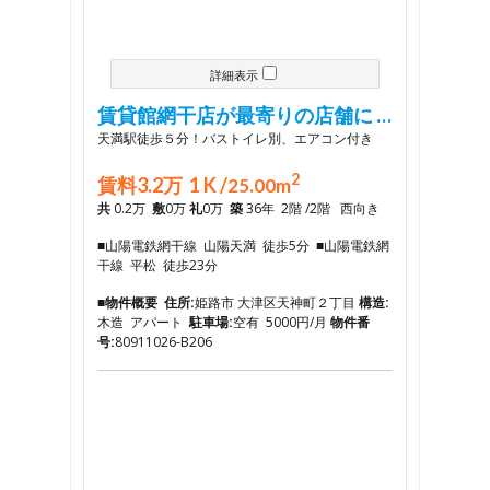
詳細表示
賃貸館網干店が最寄りの店舗に …
天満駅徒歩５分！バストイレ別、エアコン付き
2
賃料3.2万 1 K /
25.00m
共
0.2万
敷
0万
礼
0万
築
36年 2階 /2階 西向き
■山陽電鉄網干線 山陽天満 徒歩5分 ■山陽電鉄網
干線 平松 徒歩23分
■物件概要
住所:
姫路市 大津区天神町２丁目
構造:
木造 アパート
駐車場:
空有 5000円/月
物件番
号:
80911026-B206