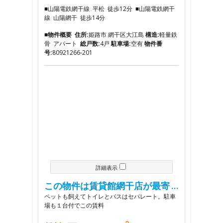
■山陽電鉄網干線 平松 徒歩12分 ■山陽電鉄網干
線 山陽網干 徒歩14分
■物件概要
住所:
姫路市 網干区大江島
構造:
軽量鉄
骨 アパート
総戸数:
4戸
駐車場:
空有
物件番
号:
80921266-201
詳細表示
この物件は賃貸館網干店が最寄 …
ペットも飼えてトイレとバスはセパレート。駐車
場も１台付でこの賃料