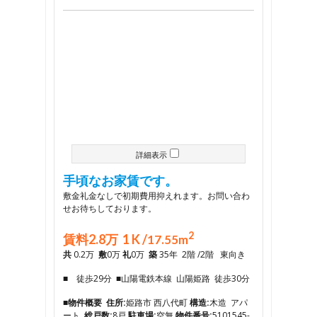
詳細表示
手頃なお家賃です。
敷金礼金なしで初期費用抑えれます。お問い合わ
せお待ちしております。
2
賃料2.8万 1 K /
17.55m
共
0.2万
敷
0万
礼
0万
築
35年 2階 /2階 東向き
■ 徒歩29分 ■山陽電鉄本線 山陽姫路 徒歩30分
■物件概要
住所:
姫路市 西八代町
構造:
木造 アパ
ート
総戸数:
8戸
駐車場:
空無
物件番号:
5101545-