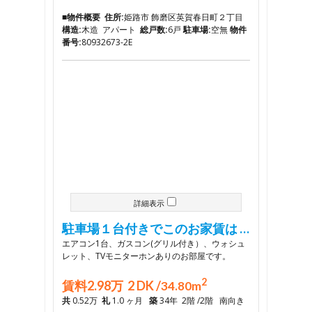
■物件概要
住所:
姫路市 飾磨区英賀春日町２丁目
構造:
木造 アパート
総戸数:
6戸
駐車場:
空無
物件
番号:
80932673-2E
詳細表示
駐車場１台付きでこのお家賃は …
エアコン1台、ガスコン(グリル付き）、ウォシュ
レット、TVモニターホンありのお部屋です。
2
賃料2.98万 2 DK /
34.80m
共
0.52万
礼
1.0 ヶ月
築
34年 2階 /2階 南向き