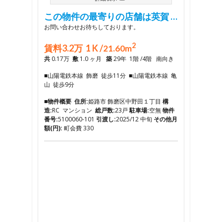
この物件の最寄りの店舗は英賀 …
お問い合わせお待ちしております。
2
賃料3.2万 1 K /
21.60m
共
0.17万
敷
1.0 ヶ月
築
29年 1階 /4階 南向き
■山陽電鉄本線 飾磨 徒歩11分 ■山陽電鉄本線 亀
山 徒歩9分
■物件概要
住所:
姫路市 飾磨区中野田１丁目
構
造:
RC マンション
総戸数:
23戸
駐車場:
空無
物件
番号:
5100060-101
引渡し:
2025/12 中旬
その他月
額(円):
町会費 330