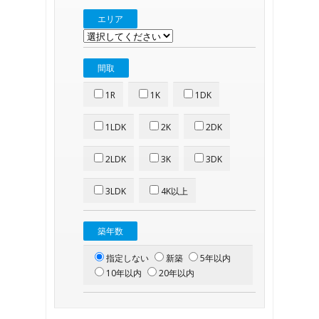
エリア
間取
1R
1K
1DK
1LDK
2K
2DK
2LDK
3K
3DK
3LDK
4K以上
築年数
指定しない
新築
5年以内
10年以内
20年以内