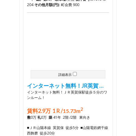
204
その他月額(円):
町会費 900
詳細表示
インターネット無料！JR英賀 …
インターネット無料！ＪＲ英賀保駅徒歩５分のワ
ンルーム！
2
賃料2.9万 1 R /
15.73m
敷
0万
礼
0万
築
41年 2階 /2階 東向き
■ＪＲ山陽本線 英賀保 徒歩5分 ■山陽電鉄網干線
西飾磨 徒歩20分