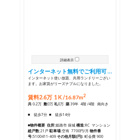
詳細表示
インターネット無料でご利用可 …
インターネット使い放題、共用ランドリーござい
ます。お家賃がリーズナブルになりました。
2
賃料2.6万 1 K /
16.87m
共
0.2万
敷
0万
礼
0万
築
39年 4階 /4階 南向き
■ 徒歩7分 ■ 徒歩14分
■物件概要
住所:
姫路市 保城
構造:
RC マンション
総戸数:
21戸
駐車場:
空有 7700円/月
物件番
号:
5100411-409
その他月額(円):
町会費 900