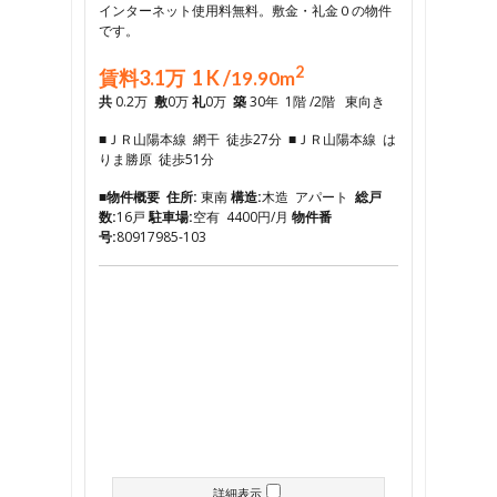
インターネット使用料無料。敷金・礼金０の物件
です。
2
賃料3.1万 1 K /
19.90m
共
0.2万
敷
0万
礼
0万
築
30年 1階 /2階 東向き
■ＪＲ山陽本線 網干 徒歩27分 ■ＪＲ山陽本線 は
りま勝原 徒歩51分
■物件概要
住所:
東南
構造:
木造 アパート
総戸
数:
16戸
駐車場:
空有 4400円/月
物件番
号:
80917985-103
詳細表示