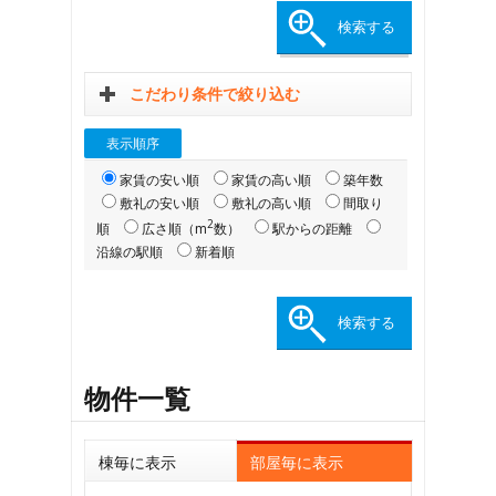
こだわり条件で絞り込む
表示順序
家賃の安い順
家賃の高い順
築年数
敷礼の安い順
敷礼の高い順
間取り
2
順
広さ順（m
数）
駅からの距離
沿線の駅順
新着順
物件一覧
棟毎に表示
部屋毎に表示