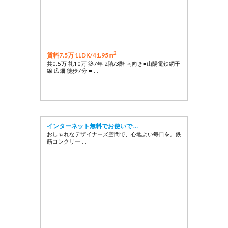
2
賃料7.5万 1LDK/
41.95m
共0.5万 礼10万 築7年 2階/3階 南向き■山陽電鉄網干
線 広畑 徒歩7分 ■ …
インターネット無料でお使いで …
おしゃれなデザイナーズ空間で、心地よい毎日を。鉄
筋コンクリー …