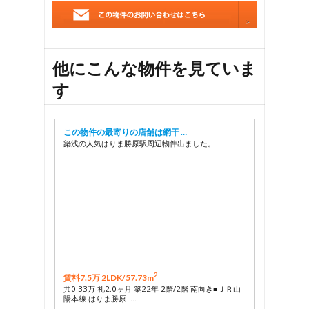
他にこんな物件を見ていま
す
この物件の最寄りの店舗は網干 …
築浅の人気はりま勝原駅周辺物件出ました。
2
賃料7.5万 2LDK/
57.73m
共0.33万 礼2.0ヶ月 築22年 2階/2階 南向き■ＪＲ山
陽本線 はりま勝原 …