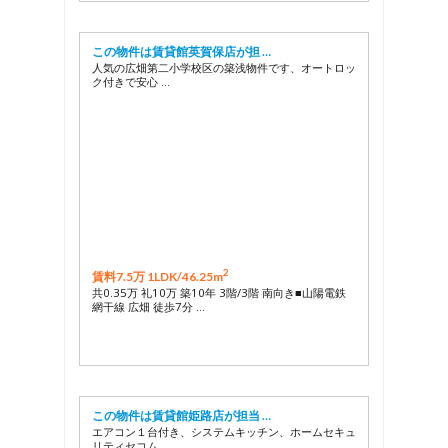
この物件は賃貸館英賀保店が担 …
人気の広畑第二小学校区の築浅物件です、オートロッ
ク付きで安心 …
2
賃料7.5万 1LDK/
46.25m
共0.35万 礼10万 築10年 3階/3階 南向き■山陽電鉄
網干線 広畑 徒歩7分 …
この物件は賃貸館姫路店が担当 …
エアコン１台付き、システムキッチン、ホームセキュ
リティセコム …