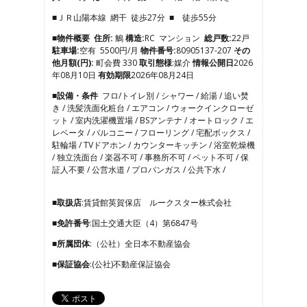
3
■ＪＲ山陽本線 網干 徒歩27分 ■ 徒歩55分
4
5
■物件概要
住所:
鵤
構造:
RC マンション
総戸数:
22戸
6
駐車場:
空有 5500円/月
物件番号:
80905137-207
その
7
他月額(円):
町会費 330
取引態様
:媒介
情報公開日
2026
8
年08月10日
有効期限
2026年08月24日
9
■設備・条件
フロ/トイレ別 / シャワー / 給湯 / 追い焚
10
き / 洗髪洗面化粧台 / エアコン / ウォークインクローゼ
11
ット / 室内洗濯機置場 / BSアンテナ / オートロック / エ
12
レベータ / バルコニー / フローリング / 宅配ボックス /
13
駐輪場 / TVドアホン / カウンターキッチン / 浴室乾燥機
14
/ 独立洗面台 / 楽器不可 / 事務所不可 / ペット不可 / 保
15
証人不要 / 公営水道 / プロパンガス / 公共下水 /
16
17
■取扱店
:賃貸館英賀保店 ルークスター株式会社
■免許番号
:国土交通大臣（4）第6847号
■所属団体
:（公社）全日本不動産協会
■保証協会
:(公社)不動産保証協会