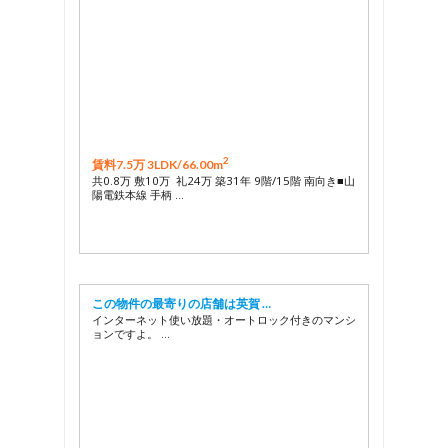
2
賃料7.5万 3LDK/
66.00m
共0.8万 敷10万 礼24万 築31年 9階/15階 南向き■山
陽電鉄本線 手柄 …
この物件の最寄りの店舗は英賀 …
インターネット使い放題・オートロック付きのマンシ
ョンですよ。 …