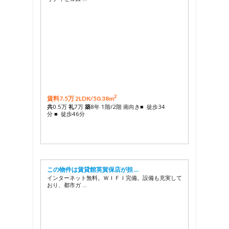
2
賃料7.5万 2LDK/
50.38m
共
0.5万
礼
7万
築
8年 1階/2階 南向き■ 徒歩34
分 ■ 徒歩46分
この物件は賃貸館英賀保店が担 …
インターネット無料。ＷＩＦＩ完備。設備も充実して
おり、都市ガ …