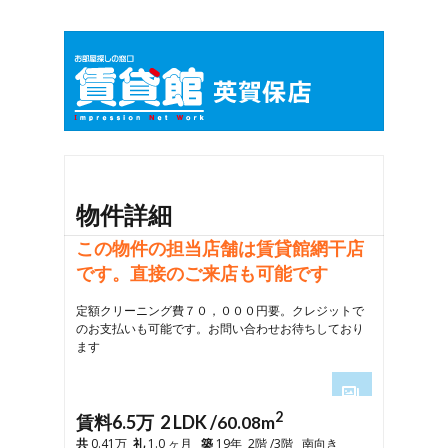
物件詳細
この物件の担当店舗は賃貸館網干店
です。直接のご来店も可能です
定額クリーニング費７０，０００円要。クレジットで
のお支払いも可能です。お問い合わせお待ちしており
ます
2
1
賃料6.5万 2 LDK /
60.08m
2
共
0.41万
礼
1.0 ヶ月
築
19年 2階 /3階 南向き