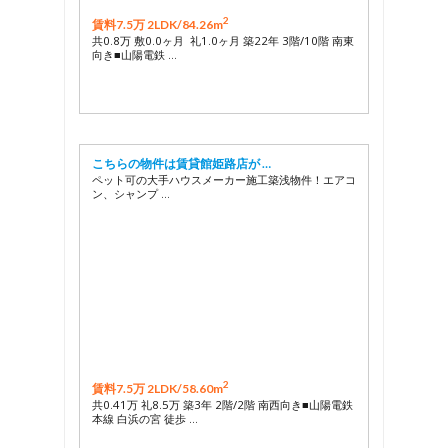
2
賃料7.5万 2LDK/
84.26m
共0.8万 敷0.0ヶ月 礼1.0ヶ月 築22年 3階/10階 南東
向き■山陽電鉄 …
こちらの物件は賃貸館姫路店が …
ペット可の大手ハウスメーカー施工築浅物件！エアコ
ン、シャンプ …
2
賃料7.5万 2LDK/
58.60m
共0.41万 礼8.5万 築3年 2階/2階 南西向き■山陽電鉄
本線 白浜の宮 徒歩 …