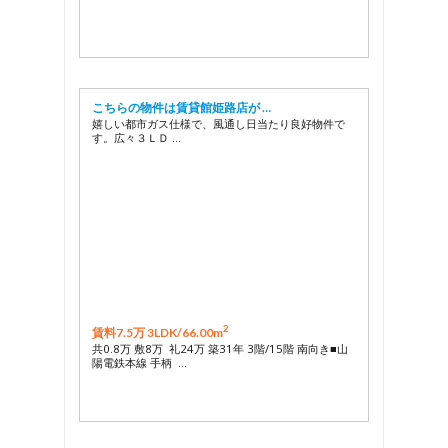
こちらの物件は賃貸館姫路店が …
嬉しい都市ガス仕様で、風通し日当たり良好物件で
す。広々３ＬＤ …
2
賃料7.5万 3LDK/
66.00m
共0.8万 敷8万 礼24万 築31年 3階/15階 南向き■山
陽電鉄本線 手柄 …