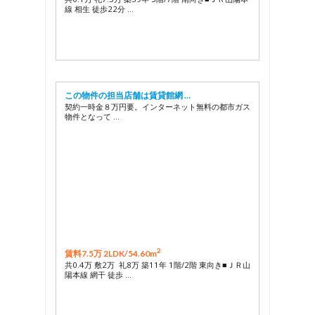
線 相生 徒歩22分 …
この物件の担当店舗は賃貸館網 …
契約一時金８万円要。インターネット無料の都市ガス
物件となって …
2
賃料7.5万 2LDK/
54.60m
共0.4万 敷2万 礼8万 築11年 1階/2階 東向き■ＪＲ山
陽本線 網干 徒歩 …