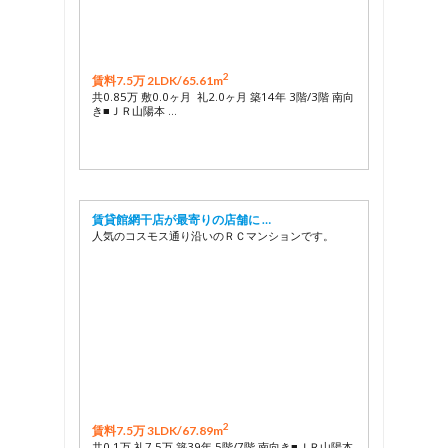
2
賃料7.5万 2LDK/
65.61m
共0.85万 敷0.0ヶ月 礼2.0ヶ月 築14年 3階/3階 南向
き■ＪＲ山陽本 …
賃貸館網干店が最寄りの店舗に …
人気のコスモス通り沿いのＲＣマンションです。
2
賃料7.5万 3LDK/
67.89m
共0.1万 礼7.5万 築39年 5階/7階 南向き■ＪＲ山陽本