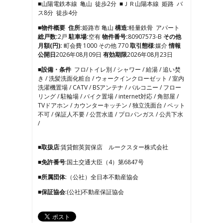
■山陽電鉄本線 亀山 徒歩2分 ■ＪＲ山陽本線 姫路 バ
4
ス8分 徒歩4分
5
6
■物件概要
住所:
姫路市 亀山
構造:
軽量鉄骨 アパート
7
総戸数:
2戸
駐車場:
空有
物件番号:
80907573-B
その他
8
月額(円):
町会費 1000 その他 770
取引態様
:媒介
情報
9
公開日
2026年08月09日
有効期限
2026年08月23日
10
■設備・条件
フロ/トイレ別 / シャワー / 給湯 / 追い焚
11
き / 洗髪洗面化粧台 / ウォークインクローゼット / 室内
12
洗濯機置場 / CATV / BSアンテナ / バルコニー / フロー
13
リング / 駐輪場 / バイク置場 / internet対応 / 角部屋 /
14
TVドアホン / カウンターキッチン / 独立洗面台 / ペット
15
不可 / 保証人不要 / 公営水道 / プロパンガス / 公共下水
16
/
17
■取扱店
:賃貸館英賀保店 ルークスター株式会社
■免許番号
:国土交通大臣（4）第6847号
■所属団体
:（公社）全日本不動産協会
■保証協会
:(公社)不動産保証協会