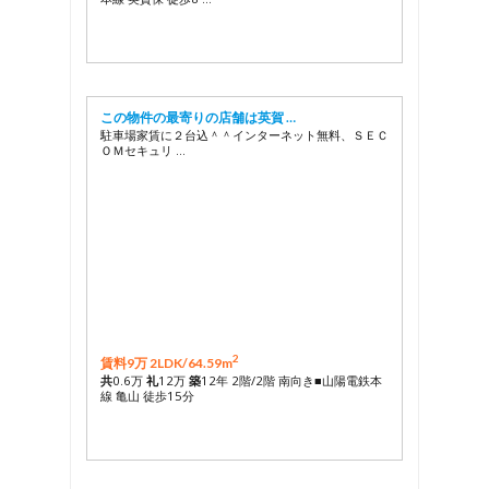
この物件の最寄りの店舗は英賀 …
駐車場家賃に２台込＾＾インターネット無料、ＳＥＣ
ＯＭセキュリ …
2
賃料9万 2LDK/
64.59m
共
0.6万
礼
12万
築
12年 2階/2階 南向き■山陽電鉄本
線 亀山 徒歩15分