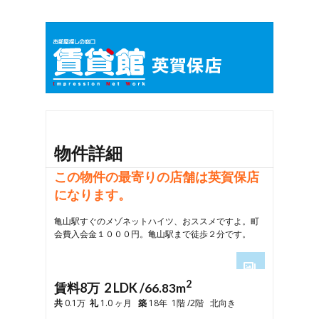
物件詳細
この物件の最寄りの店舗は英賀保店
になります。
亀山駅すぐのメゾネットハイツ、おススメですよ。町
会費入会金１０００円。亀山駅まで徒歩２分です。
2
1
賃料8万 2 LDK /
66.83m
2
共
0.1万
礼
1.0 ヶ月
築
18年 1階 /2階 北向き
3