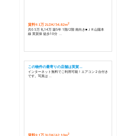
2
賃料9.1万 2LDK/
54.82m
共0.5万 礼14万 築5年 1階/2階 南向き■ＪＲ山陽本
線 英賀保 徒歩10分 …
この物件の最寄りの店舗は英賀 …
インターネット無料でご利用可能！エアコン２台付き
です。写真は …
2
賃料9.1万 3LDK/
62.10m