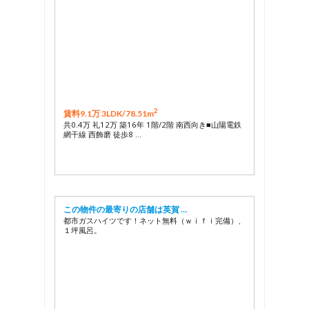
2
賃料9.1万 3LDK/
78.51m
共0.4万 礼12万 築16年 1階/2階 南西向き■山陽電鉄
網干線 西飾磨 徒歩8 …
この物件の最寄りの店舗は英賀 …
都市ガスハイツです！ネット無料（ｗｉｆｉ完備）、
１坪風呂。