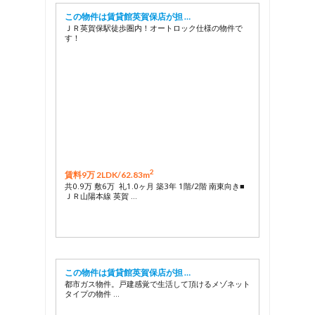
この物件は賃貸館英賀保店が担 …
ＪＲ英賀保駅徒歩圏内！オートロック仕様の物件で
す！
2
賃料9万 2LDK/
62.83m
共0.9万 敷6万 礼1.0ヶ月 築3年 1階/2階 南東向き■
ＪＲ山陽本線 英賀 …
この物件は賃貸館英賀保店が担 …
都市ガス物件。戸建感覚で生活して頂けるメゾネット
タイプの物件 …