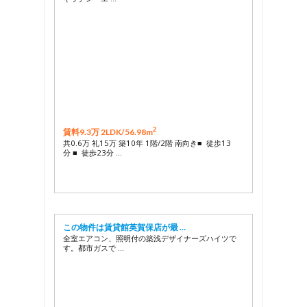
2
賃料9.3万 2LDK/
56.98m
共0.6万 礼15万 築10年 1階/2階 南向き■ 徒歩13
分 ■ 徒歩23分 …
この物件は賃貸館英賀保店が最 …
全室エアコン、照明付の築浅デザイナーズハイツで
す。都市ガスで …