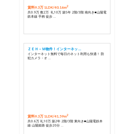
2
賃料9.3万 1LDK/
40.16m
共0.9万 敷2万 礼10万 築5年 2階/3階 南向き■山陽電
鉄本線 手柄 徒歩 …
ＺＥＨ－Ｍ物件！インターネッ …
インターネット無料で毎日のネット利用も快適！ 防
犯カメラ・オ …
2
賃料9.3万 1LDK/
41.59m
共0.6万 礼10万 築2年 2階/3階 東向き■山陽電鉄本
線 山陽姫路 徒歩20分 …