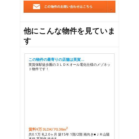
他にこんな物件を見ていま
す
この物件の最寄りの店舗は英賀 …
英賀保駅徒歩圏の３ＬＤＫオール電化仕様のメゾネッ
ト物件です！
2
賃料9万 3LDK/
70.38m
共0.1万 礼2.0ヶ月 築15年 1階/2階 南向き■ＪＲ山陽
本線 英賀保 徒歩8 …