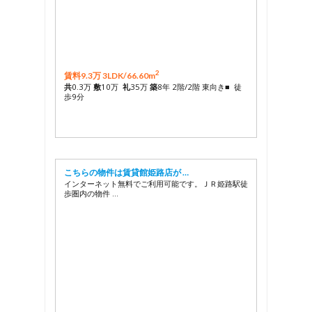
2
賃料9.3万 3LDK/
66.60m
共
0.3万
敷
10万
礼
35万
築
8年 2階/2階 東向き■ 徒
歩9分
こちらの物件は賃貸館姫路店が …
インターネット無料でご利用可能です。ＪＲ姫路駅徒
歩圏内の物件 …