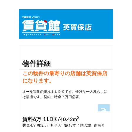
物件詳細
この物件の最寄りの店舗は英賀保店
になります。
オール電化の築浅１ＬＤＫです。優雅な一人暮らしに
は最適です。契約一時金７万円必要。
2
1
賃料6万 1 LDK /
40.42m
2
共
0.4万
敷
2 万
礼
7 万
築
17年 1階 /2階 南向き
3