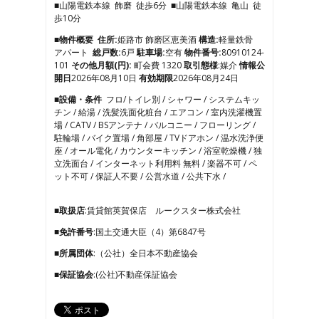
■山陽電鉄本線 飾磨 徒歩6分 ■山陽電鉄本線 亀山 徒
4
歩10分
5
6
■物件概要
住所:
姫路市 飾磨区恵美酒
構造:
軽量鉄骨
7
アパート
総戸数:
6戸
駐車場:
空有
物件番号:
80910124-
8
101
その他月額(円):
町会費 1320
取引態様
:媒介
情報公
9
開日
2026年08月10日
有効期限
2026年08月24日
10
■設備・条件
フロ/トイレ別 / シャワー / システムキッ
11
チン / 給湯 / 洗髪洗面化粧台 / エアコン / 室内洗濯機置
12
場 / CATV / BSアンテナ / バルコニー / フローリング /
13
駐輪場 / バイク置場 / 角部屋 / TVドアホン / 温水洗浄便
14
座 / オール電化 / カウンターキッチン / 浴室乾燥機 / 独
15
立洗面台 / インターネット利用料 無料 / 楽器不可 / ペ
16
ット不可 / 保証人不要 / 公営水道 / 公共下水 /
17
■取扱店
:賃貸館英賀保店 ルークスター株式会社
■免許番号
:国土交通大臣（4）第6847号
■所属団体
:（公社）全日本不動産協会
■保証協会
:(公社)不動産保証協会