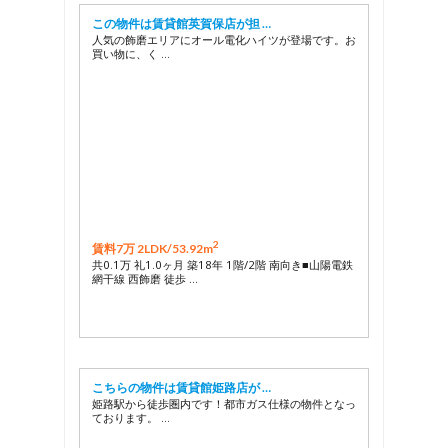
この物件は賃貸館英賀保店が担 …
人気の飾磨エリアにオール電化ハイツが登場です。お
買い物に、く …
2
賃料7万 2LDK/
53.92m
共0.1万 礼1.0ヶ月 築18年 1階/2階 南向き■山陽電鉄
網干線 西飾磨 徒歩 …
こちらの物件は賃貸館姫路店が …
姫路駅から徒歩圏内です！都市ガス仕様の物件となっ
ております。 …