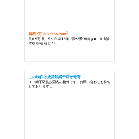
2
賃料7万 2LDK/
66.96m
共0.5万 礼1.5ヶ月 築13年 2階/2階 南向き■ＪＲ山陽
本線 御着 徒歩23 …
この物件は賃貸館網干店が最寄 …
ＪＲ網干駅徒歩圏内の物件です。お問い合わせお待ち
しております …