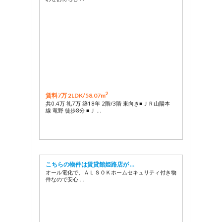
2
賃料7万 2LDK/
58.07m
共0.4万 礼7万 築18年 2階/3階 東向き■ＪＲ山陽本
線 竜野 徒歩8分 ■Ｊ …
こちらの物件は賃貸館姫路店が …
オール電化で、ＡＬＳＯＫホームセキュリティ付き物
件なので安心 …