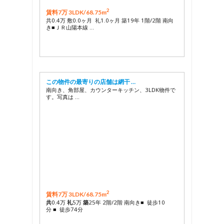
2
賃料7万 3LDK/
68.75m
共0.4万 敷0.0ヶ月 礼1.0ヶ月 築19年 1階/2階 南向
き■ＪＲ山陽本線 …
この物件の最寄りの店舗は網干 …
南向き、角部屋、カウンターキッチン、3LDK物件で
す。写真は …
2
賃料7万 3LDK/
68.75m
共
0.4万
礼
5万
築
25年 2階/2階 南向き■ 徒歩10
分 ■ 徒歩74分