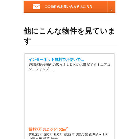
他にこんな物件を見ていま
す
インターネット無料でお使いで …
姫路駅徒歩圏内の広々３ＬＤＫのお部屋です！エアコ
ン、シャンプ …
2
賃料7万 3LDK/
64.52m
共0.25万 敷0万 礼0万 築32年 3階/3階 西向き■ＪＲ
山陽本線 姫路 徒歩 …