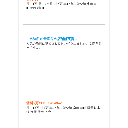
共0.4万 敷0.0ヶ月 礼5万 築18年 2階/2階 東向き
■ 徒歩9分 ■ …
この物件の最寄りの店舗は英賀 …
人気の飾磨に築浅３ＬＤＫハイツ出ました、２階角部
屋ですよ。
2
賃料7万 3LDK/
70.43m
共0.45万 礼7万 築26年 2階/2階 南向き■山陽電鉄本
線 飾磨 徒歩15分 …