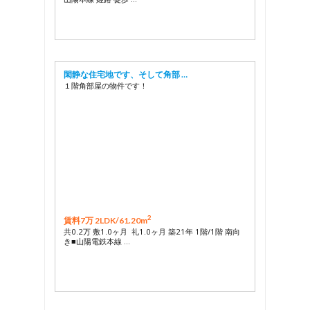
閑静な住宅地です、そして角部 …
１階角部屋の物件です！
2
賃料7万 2LDK/
61.20m
共0.2万 敷1.0ヶ月 礼1.0ヶ月 築21年 1階/1階 南向
き■山陽電鉄本線 …