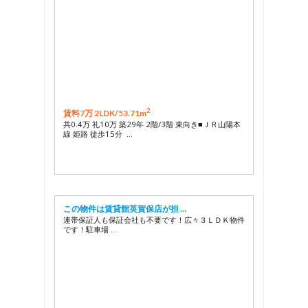
2
賃料7万 2LDK/
53.71m
共0.4万 礼10万 築29年 2階/3階 東向き■ＪＲ山陽本
線 姫路 徒歩15分 …
この物件は賃貸館英賀保店が担 …
連帯保証人も保証会社も不要です！広々３ＬＤＫ物件
です！駐車場 …