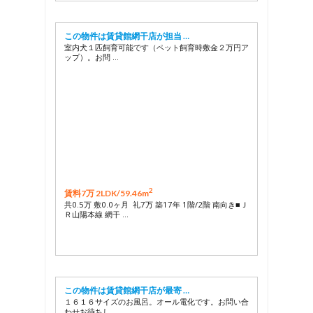
この物件は賃貸館網干店が担当 …
室内犬１匹飼育可能です（ペット飼育時敷金２万円ア
ップ）。お問 …
2
賃料7万 2LDK/
59.46m
共0.5万 敷0.0ヶ月 礼7万 築17年 1階/2階 南向き■Ｊ
Ｒ山陽本線 網干 …
この物件は賃貸館網干店が最寄 …
１６１６サイズのお風呂。オール電化です。お問い合
わせお待ちし …