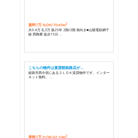
2
賃料7万 3LDK/
70.43m
共0.4万 礼3万 築25年 2階/2階 南向き■山陽電鉄網干
線 西飾磨 徒歩15分 …
こちらの物件は賃貸館姫路店が …
姫路市西今宿にある２ＬＤＫ賃貸物件です。インター
ネット無料。 …
2
賃料7万 2LDK/
62.10m