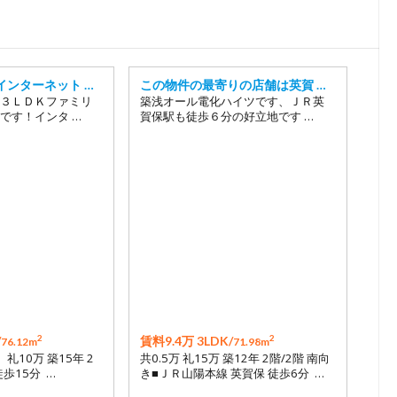
インターネット …
この物件の最寄りの店舗は英賀 …
３ＬＤＫファミリ
築浅オール電化ハイツです、ＪＲ英
です！インタ …
賀保駅も徒歩６分の好立地です …
2
2
/
賃料9.4万 3LDK/
76.12m
71.98m
月 礼10万 築15年 2
共0.5万 礼15万 築12年 2階/2階 南向
徒歩15分 …
き■ＪＲ山陽本線 英賀保 徒歩6分 …