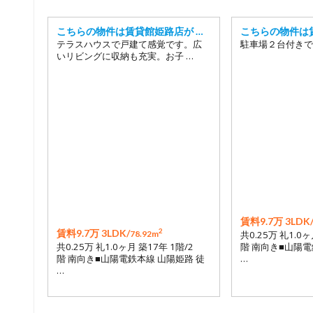
こちらの物件は賃貸館姫路店が …
こちらの物件は
テラスハウスで戸建て感覚です。広
駐車場２台付きで
いリビングに収納も充実。お子 …
賃料9.7万 3LDK
2
賃料9.7万 3LDK/
78.92m
共0.25万 礼1.0ヶ
共0.25万 礼1.0ヶ月 築17年 1階/2
階 南向き■山陽電
階 南向き■山陽電鉄本線 山陽姫路 徒
…
…