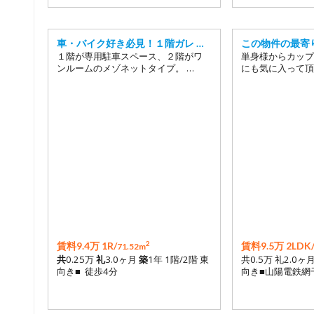
車・バイク好き必見！１階ガレ …
この物件の最寄
１階が専用駐車スペース、２階がワ
単身様からカップ
ンルームのメゾネットタイプ。 …
にも気に入って頂
2
賃料9.4万 1R/
賃料9.5万 2LDK
71.52m
共
0.25万
礼
3.0ヶ月
築
1年 1階/2階 東
共0.5万 礼2.0ヶ
向き■ 徒歩4分
向き■山陽電鉄網干