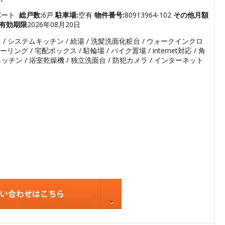
3
4
パート
総戸数:
6戸
駐車場:
空有
物件番号:
80913964-102
その他月額
有効期限
2026年08月20日
5
 宅配ボックス / 駐輪場 / バイク置場 / internet対応 / 角部屋 / TVドアホン / 温水洗浄便座 / オール電化 / カウンターキッチン / 浴室乾燥機 / 独立洗面台 / 防犯カメラ / インターネット利用料 無料 / ペット不可 / 保証人不要 / 公営水道 /
6