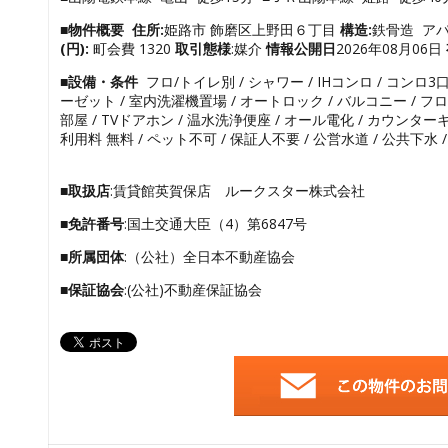
■物件概要
住所:
姫路市 飾磨区上野田６丁目
構造:
鉄骨造 ア
(円):
町会費 1320
取引態様
:媒介
情報公開日
2026年08月06日
■設備・条件
フロ/トイレ別 / シャワー / IHコンロ / コンロ3口 / システムキッチン / 給湯 / 洗髪洗面化粧台 / ウォークインクローゼット / 室内洗濯機置場 / オートロック / バルコニー / フローリング /
■取扱店
:賃貸館英賀保店 ルークスター株式会社
■免許番号
:国土交通大臣（4）第6847号
■所属団体
:（公社）全日本不動産協会
■保証協会
:(公社)不動産保証協会