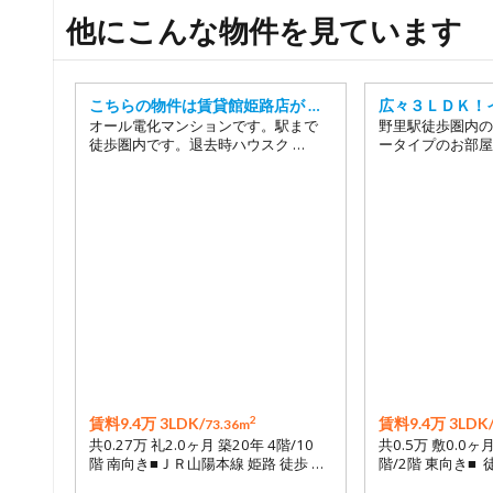
他にこんな物件を見ています
こちらの物件は賃貸館姫路店が …
広々３ＬＤＫ！
オール電化マンションです。駅まで
野里駅徒歩圏内の
徒歩圏内です。退去時ハウスク …
ータイプのお部屋
2
賃料9.4万 3LDK/
賃料9.4万 3LDK
73.36m
共0.27万 礼2.0ヶ月 築20年 4階/10
共0.5万 敷0.0ヶ
階 南向き■ＪＲ山陽本線 姫路 徒歩 …
階/2階 東向き■ 