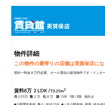
物件詳細
この物件の最寄りの店舗は英賀保店にな
契約一時金８万円必要。オール電化の築浅物件です！インタ
賃料8万 2 LDK /
2
73.25m
共
0.55万
敷
2 万
礼
8 万
築
15年 1階 /3階 南向き
■山陽電鉄本線 亀山 徒歩15分 ■ＪＲ山陽本線 姫路 徒歩40