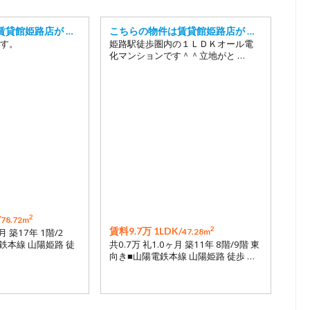
賃貸館姫路店が …
こちらの物件は賃貸館姫路店が …
す。
姫路駅徒歩圏内の１ＬＤＫオール電
化マンションです＾＾立地がと …
2
/
78.72m
2
賃料9.7万 1LDK/
月 築17年 1階/2
47.28m
鉄本線 山陽姫路 徒
共0.7万 礼1.0ヶ月 築11年 8階/9階 東
向き■山陽電鉄本線 山陽姫路 徒歩 …