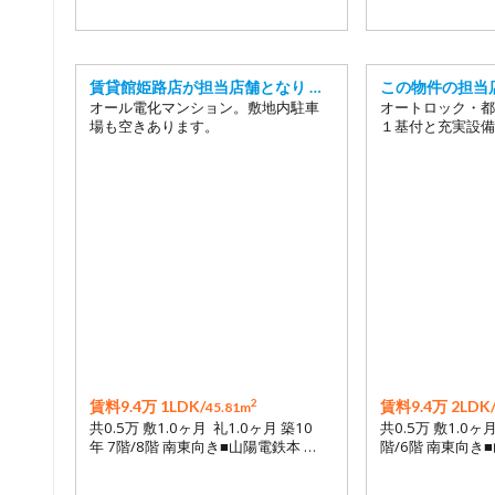
賃貸館姫路店が担当店舗となり …
この物件の担当
オール電化マンション。敷地内駐車
オートロック・都
場も空きあります。
１基付と充実設備
2
賃料9.4万 1LDK/
賃料9.4万 2LDK
45.81m
共0.5万 敷1.0ヶ月 礼1.0ヶ月 築10
共0.5万 敷1.0ヶ
年 7階/8階 南東向き■山陽電鉄本 …
階/6階 南東向き