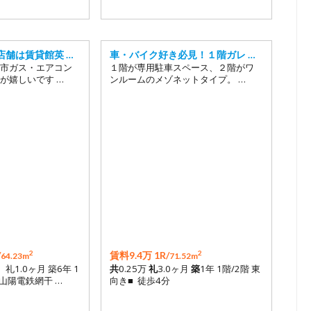
店舗は賃貸館英 …
車・バイク好き必見！１階ガレ …
市ガス・エアコン
１階が専用駐車スペース、２階がワ
が嬉しいです …
ンルームのメゾネットタイプ。 …
2
2
/
賃料9.4万 1R/
64.23m
71.52m
月 礼1.0ヶ月 築6年 1
共
0.25万
礼
3.0ヶ月
築
1年 1階/2階 東
■山陽電鉄網干 …
向き■ 徒歩4分