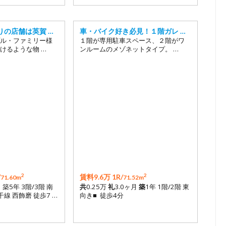
りの店舗は英賀 …
車・バイク好き必見！１階ガレ …
ル・ファミリー様
１階が専用駐車スペース、２階がワ
けるような物 …
ンルームのメゾネットタイプ。 …
2
2
/
賃料9.6万 1R/
71.60m
71.52m
月 築5年 3階/3階 南
共
0.25万
礼
3.0ヶ月
築
1年 1階/2階 東
線 西飾磨 徒歩7 …
向き■ 徒歩4分