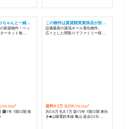
コちゃんと一緒 …
この物件は賃貸館英賀保店が担 …
の新築物件！ペッ
設備最新の築浅オール電化物件。
ターネット無 …
広々とした間取りでファミリー様 …
2
2
/
賃料8.1万 3LDK/
59.55m
70.21m
万
築
1年 1階/2階 南
共0.6万 礼8.1万 築15年 1階/2階 東向
分
き■山陽電鉄本線 亀山 徒歩22分 …