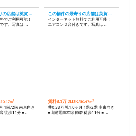
りの店舗は英賀 …
この物件の最寄りの店舗は英賀 …
料でご利用可能！
インターネット無料でご利用可能！
です。写真は …
エアコン２台付きです。写真は …
2
2
/
賃料8.1万 2LDK/
50.47m
50.47m
ヶ月 1階/2階 南東向き
共0.33万 礼1.0ヶ月 1階/2階 南東向き
 徒歩11分 ■ …
■山陽電鉄本線 飾磨 徒歩11分 ■ …