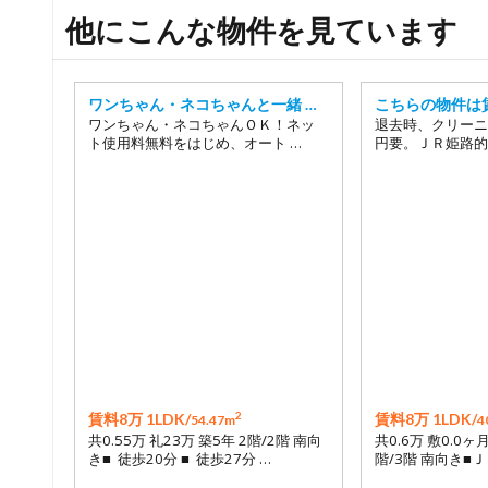
他にこんな物件を見ています
ワンちゃん・ネコちゃんと一緒 …
こちらの物件は
ワンちゃん・ネコちゃんＯＫ！ネッ
退去時、クリーニ
ト使用料無料をはじめ、オート …
円要。ＪＲ姫路的
2
賃料8万 1LDK/
賃料8万 1LDK/
54.47m
4
共0.55万 礼23万 築5年 2階/2階 南向
共0.6万 敷0.0ヶ
き■ 徒歩20分 ■ 徒歩27分 …
階/3階 南向き■