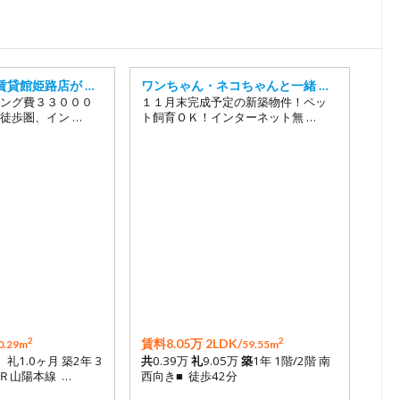
18
19
20
賃貸館姫路店が …
ワンちゃん・ネコちゃんと一緒 …
21
ング費３３０００
１１月末完成予定の新築物件！ペッ
徒歩圏、イン …
ト飼育ＯＫ！インターネット無 …
22
23
2
2
賃料8.05万 2LDK/
0.29m
59.55m
月 礼1.0ヶ月 築2年 3
共
0.39万
礼
9.05万
築
1年 1階/2階 南
ＪＲ山陽本線 …
西向き■ 徒歩42分