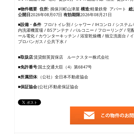
■物件概要
住所:
揖保川町山津屋
構造:
軽量鉄骨 アパート
総
公開日
2026年08月07日
有効期限
2026年08月21日
■設備・条件
フロ/トイレ別 / シャワー / IHコンロ / システ
内洗濯機置場 / BSアンテナ / バルコニー / フローリング / 宅配
ール電化 / カウンターキッチン / 浴室乾燥機 / 独立洗面台 / 
プロパンガス / 公共下水 /
■取扱店
:賃貸館英賀保店 ルークスター株式会社
■免許番号
:国土交通大臣（4）第6847号
■所属団体
:（公社）全日本不動産協会
■保証協会
:(公社)不動産保証協会