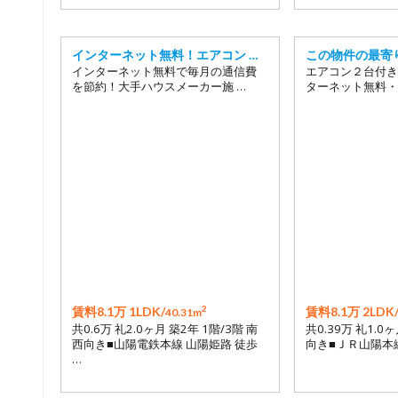
インターネット無料！エアコン …
この物件の最寄
インターネット無料で毎月の通信費
エアコン２台付き
を節約！大手ハウスメーカー施 …
ターネット無料・
2
賃料8.1万 1LDK/
賃料8.1万 2LDK
40.31m
共0.6万 礼2.0ヶ月 築2年 1階/3階 南
共0.39万 礼1.0ヶ
西向き■山陽電鉄本線 山陽姫路 徒歩
向き■ＪＲ山陽本線
…