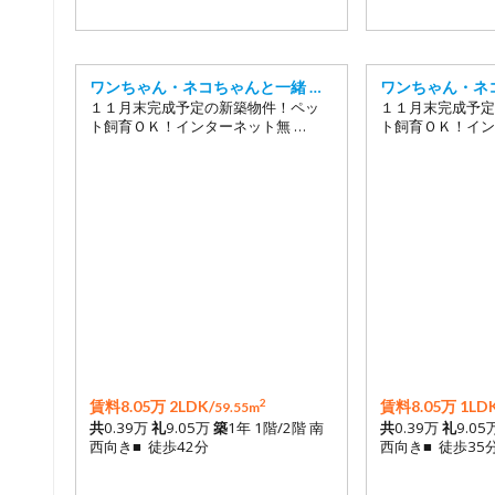
ワンちゃん・ネコちゃんと一緒 …
ワンちゃん・ネ
１１月末完成予定の新築物件！ペッ
１１月末完成予定
ト飼育ＯＫ！インターネット無 …
ト飼育ＯＫ！イン
2
賃料8.05万 2LDK/
賃料8.05万 1LDK
59.55m
共
0.39万
礼
9.05万
築
1年 1階/2階 南
共
0.39万
礼
9.05
西向き■ 徒歩42分
西向き■ 徒歩35