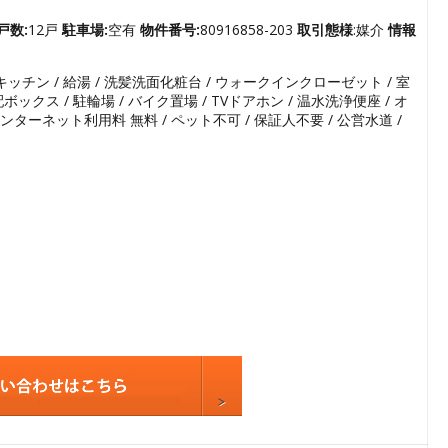
3
4
戸数:
12戸
駐車場:
空有
物件番号:
80916858-203
取引態様
:媒介
情報
5
ムキッチン / 給湯 / 洗髪洗面化粧台 / ウォークインクローゼット / 室
6
ボックス / 駐輪場 / バイク置場 / TVドアホン / 温水洗浄便座 / オ
7
インターネット利用料 無料 / ペット不可 / 保証人不要 / 公営水道 /
8
9
10
11
12
13
14
15
16
17