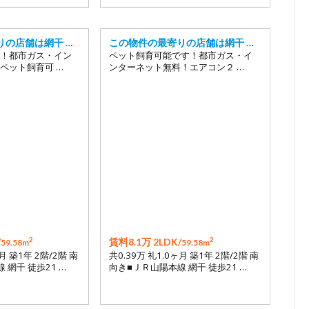
りの店舗は網干 …
この物件の最寄りの店舗は網干 …
！都市ガス・イン
ペット飼育可能です！都市ガス・イ
ペット飼育可 …
ンターネット無料！エアコン２ …
2
2
/
賃料8.1万 2LDK/
59.58m
59.58m
月 築1年 2階/2階 南
共0.39万 礼1.0ヶ月 築1年 2階/2階 南
 網干 徒歩21 …
向き■ＪＲ山陽本線 網干 徒歩21 …