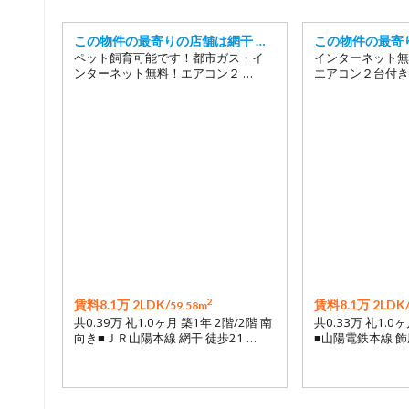
この物件の最寄りの店舗は網干 …
この物件の最寄
ペット飼育可能です！都市ガス・イ
インターネット無
ンターネット無料！エアコン２ …
エアコン２台付き
2
賃料8.1万 2LDK/
賃料8.1万 2LDK
59.58m
共0.39万 礼1.0ヶ月 築1年 2階/2階 南
共0.33万 礼1.0
向き■ＪＲ山陽本線 網干 徒歩21 …
■山陽電鉄本線 飾磨