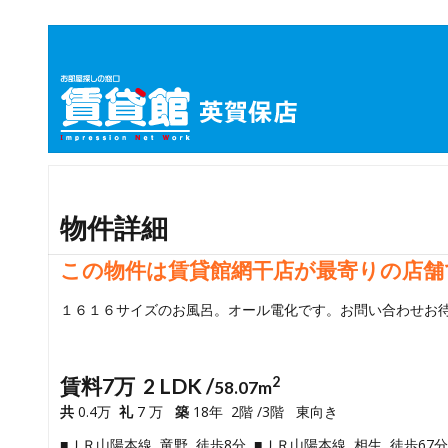
物件詳細
この物件は賃貸館網干店が最寄りの店舗
１６１６サイズのお風呂。オール電化です。お問い合わせお
賃料7万 2 LDK /
2
58.07m
共
0.4万
礼
7 万
築
18年 2階 /3階 東向き
■ＪＲ山陽本線 竜野 徒歩8分 ■ＪＲ山陽本線 相生 徒歩67