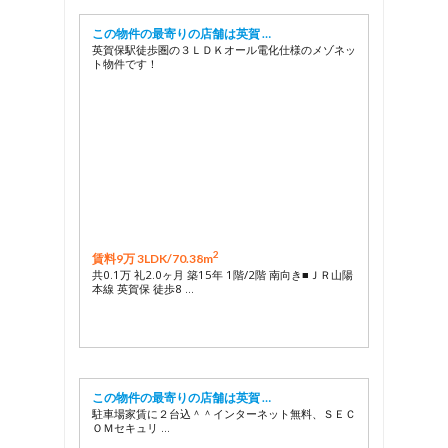
この物件の最寄りの店舗は英賀 …
英賀保駅徒歩圏の３ＬＤＫオール電化仕様のメゾネッ
ト物件です！
2
賃料9万 3LDK/
70.38m
共0.1万 礼2.0ヶ月 築15年 1階/2階 南向き■ＪＲ山陽
本線 英賀保 徒歩8 …
この物件の最寄りの店舗は英賀 …
駐車場家賃に２台込＾＾インターネット無料、ＳＥＣ
ＯＭセキュリ …