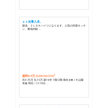
ｅｏ光導入済。
築浅、２ＬＤＫハイツになります。人気の対面キッチ
ン、敷地内駐 …
2
賃料8.9万 2LDK/
60.37m
共0.35万 礼15万 築16年 1階/2階 南向き■ＪＲ山陽
本線 明石 バス18分 …