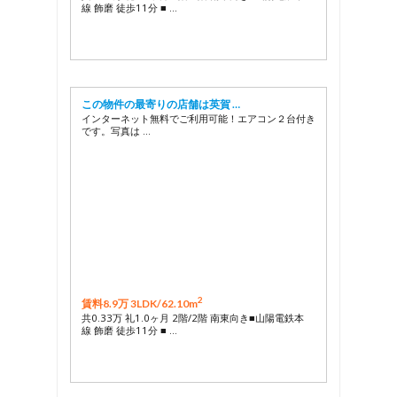
線 飾磨 徒歩11分 ■ …
この物件の最寄りの店舗は英賀 …
インターネット無料でご利用可能！エアコン２台付き
です。写真は …
2
賃料8.9万 3LDK/
62.10m
共0.33万 礼1.0ヶ月 2階/2階 南東向き■山陽電鉄本
線 飾磨 徒歩11分 ■ …