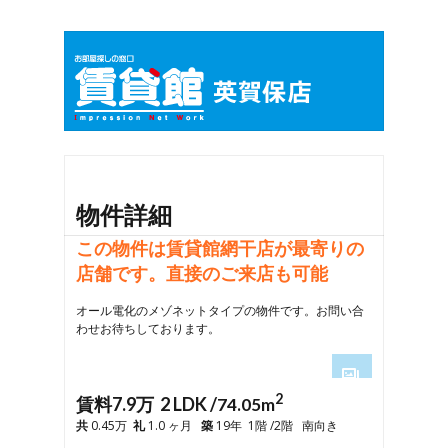
物件詳細
この物件は賃貸館網干店が最寄りの
店舗です。直接のご来店も可能
オール電化のメゾネットタイプの物件です。お問い合
わせお待ちしております。
2
1
賃料7.9万 2 LDK /
74.05m
2
共
0.45万
礼
1.0 ヶ月
築
19年 1階 /2階 南向き
3