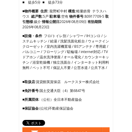
■ 徒歩5分 ■ 徒歩73分
4
5
■物件概要
住所:
龍野町中村
構造:
軽量鉄骨 テラスハ
6
ウス
総戸数:
5戸
駐車場:
空有
物件番号:
80917709-5
取
7
引態様
:媒介
情報公開日
2026年08月09日
有効期限
8
2026年08月23日
9
■設備・条件
フロ/トイレ別 / シャワー / IHコンロ / シ
10
ステムキッチン / 給湯 / 洗髪洗面化粧台 / ウォークイン
11
クローゼット / 室内洗濯機置場 / BSアンテナ / 専用庭 /
12
バルコニー / フローリング / 駐輪場 / internet対応 / TV
13
ドアホン / 温水洗浄便座 / オール電化 / カウンターキッ
14
チン / 浴室乾燥機 / 独立洗面台 / インターネット利用料
15
無料 / ペット不可 / 保証人不要 / 公営水道 / 公共下水 /
16
17
■取扱店
:賃貸館英賀保店 ルークスター株式会社
■免許番号
:国土交通大臣（4）第6847号
■所属団体
:（公社）全日本不動産協会
■保証協会
:(公社)不動産保証協会