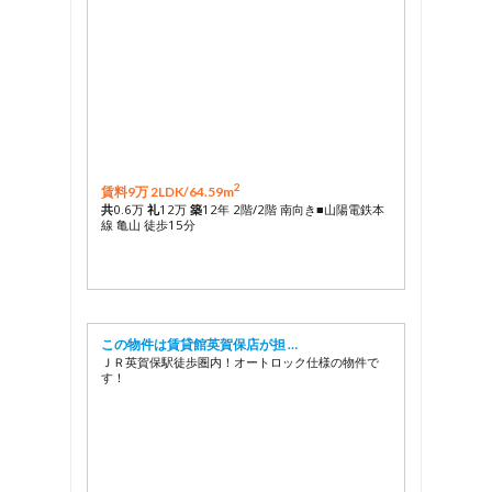
2
賃料9万 2LDK/
64.59m
共
0.6万
礼
12万
築
12年 2階/2階 南向き■山陽電鉄本
線 亀山 徒歩15分
この物件は賃貸館英賀保店が担 …
ＪＲ英賀保駅徒歩圏内！オートロック仕様の物件で
す！