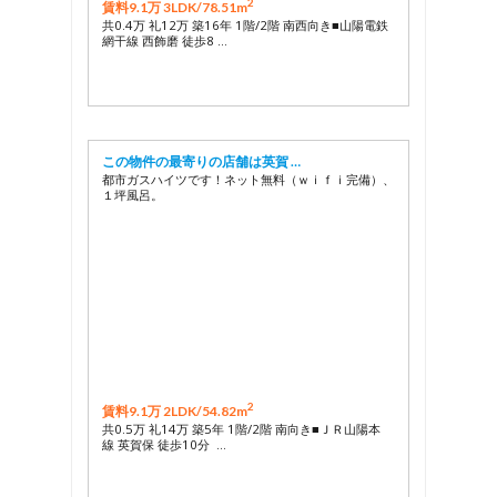
2
賃料9.1万 3LDK/
78.51m
共0.4万 礼12万 築16年 1階/2階 南西向き■山陽電鉄
網干線 西飾磨 徒歩8 …
この物件の最寄りの店舗は英賀 …
都市ガスハイツです！ネット無料（ｗｉｆｉ完備）、
１坪風呂。
2
賃料9.1万 2LDK/
54.82m
共0.5万 礼14万 築5年 1階/2階 南向き■ＪＲ山陽本
線 英賀保 徒歩10分 …