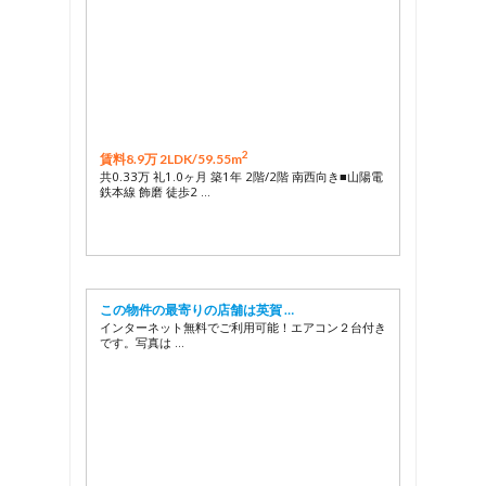
2
賃料8.9万 2LDK/
59.55m
共0.33万 礼1.0ヶ月 築1年 2階/2階 南西向き■山陽電
鉄本線 飾磨 徒歩2 …
この物件の最寄りの店舗は英賀 …
インターネット無料でご利用可能！エアコン２台付き
です。写真は …