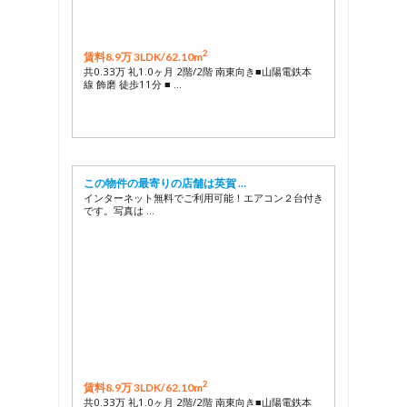
2
賃料8.9万 3LDK/
62.10m
共0.33万 礼1.0ヶ月 2階/2階 南東向き■山陽電鉄本
線 飾磨 徒歩11分 ■ …
この物件の最寄りの店舗は英賀 …
インターネット無料でご利用可能！エアコン２台付き
です。写真は …
2
賃料8.9万 3LDK/
62.10m
共0.33万 礼1.0ヶ月 2階/2階 南東向き■山陽電鉄本