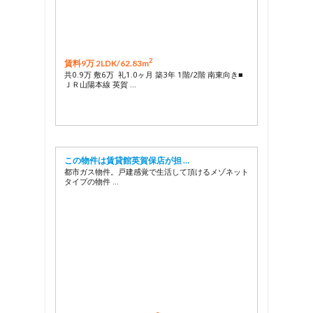
2
賃料9万 2LDK/
62.83m
共0.9万 敷6万 礼1.0ヶ月 築3年 1階/2階 南東向き■
ＪＲ山陽本線 英賀 …
この物件は賃貸館英賀保店が担 …
都市ガス物件。戸建感覚で生活して頂けるメゾネット
タイプの物件 …