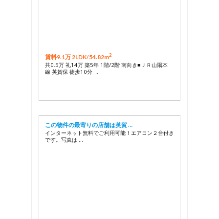
2
賃料9.1万 2LDK/
54.82m
共0.5万 礼14万 築5年 1階/2階 南向き■ＪＲ山陽本
線 英賀保 徒歩10分 …
この物件の最寄りの店舗は英賀 …
インターネット無料でご利用可能！エアコン２台付き
です。写真は …