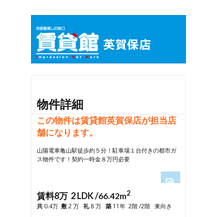
物件詳細
この物件は賃貸館英賀保店が担当店
舗になります。
山陽電車亀山駅徒歩約５分！駐車場１台付きの都市ガ
ス物件です！契約一時金８万円必要
2
1
賃料8万 2 LDK /
66.42m
2
共
0.4万
敷
2 万
礼
8 万
築
11年 2階 /2階 東向き
3