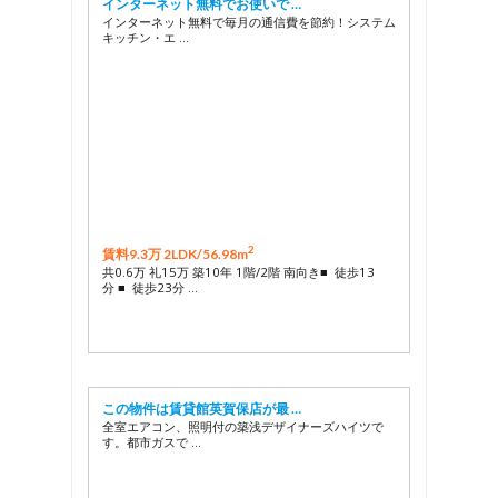
インターネット無料でお使いで …
インターネット無料で毎月の通信費を節約！システム
キッチン・エ …
2
賃料9.3万 2LDK/
56.98m
共0.6万 礼15万 築10年 1階/2階 南向き■ 徒歩13
分 ■ 徒歩23分 …
この物件は賃貸館英賀保店が最 …
全室エアコン、照明付の築浅デザイナーズハイツで
す。都市ガスで …