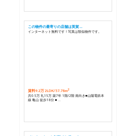
この物件の最寄りの店舗は英賀 …
インターネット無料です！写真は類似物件です。
2
賃料9.2万 2LDK/
57.78m
共0.5万 礼15万 築7年 1階/2階 南向き■山陽電鉄本
線 亀山 徒歩18分 ■ …