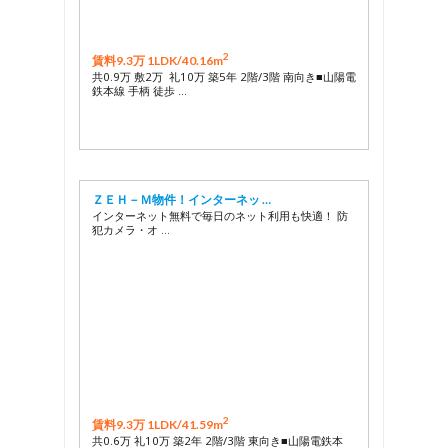
2
賃料9.3万 1LDK/
40.16m
共0.9万 敷2万 礼10万 築5年 2階/3階 南向き■山陽電
鉄本線 手柄 徒歩 …
ＺＥＨ－Ｍ物件！インターネッ …
インターネット無料で毎日のネット利用も快適！ 防
犯カメラ・オ …
2
賃料9.3万 1LDK/
41.59m
共0.6万 礼10万 築2年 2階/3階 東向き■山陽電鉄本