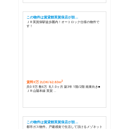
この物件は賃貸館英賀保店が担 …
ＪＲ英賀保駅徒歩圏内！オートロック仕様の物件で
す！
2
賃料9万 2LDK/
62.83m
共0.9万 敷6万 礼1.0ヶ月 築3年 1階/2階 南東向き■
ＪＲ山陽本線 英賀 …
この物件は賃貸館英賀保店が担 …
都市ガス物件。戸建感覚で生活して頂けるメゾネット