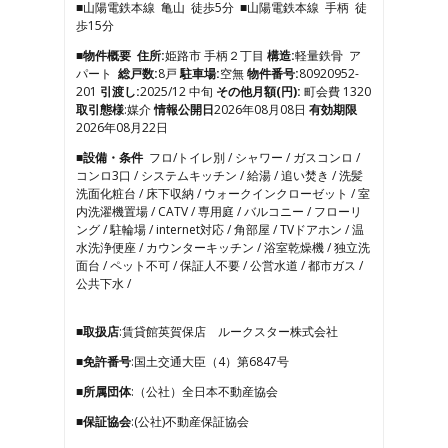
■山陽電鉄本線 亀山 徒歩5分 ■山陽電鉄本線 手柄 徒
4
歩15分
5
6
■物件概要
住所:
姫路市 手柄２丁目
構造:
軽量鉄骨 ア
7
パート
総戸数:
8戸
駐車場:
空無
物件番号:
80920952-
8
201
引渡し:
2025/12 中旬
その他月額(円):
町会費 1320
9
取引態様
:媒介
情報公開日
2026年08月08日
有効期限
10
2026年08月22日
11
■設備・条件
フロ/トイレ別 / シャワー / ガスコンロ /
12
コンロ3口 / システムキッチン / 給湯 / 追い焚き / 洗髪
13
洗面化粧台 / 床下収納 / ウォークインクローゼット / 室
14
内洗濯機置場 / CATV / 専用庭 / バルコニー / フローリ
15
ング / 駐輪場 / internet対応 / 角部屋 / TVドアホン / 温
16
水洗浄便座 / カウンターキッチン / 浴室乾燥機 / 独立洗
17
面台 / ペット不可 / 保証人不要 / 公営水道 / 都市ガス /
公共下水 /
■取扱店
:賃貸館英賀保店 ルークスター株式会社
■免許番号
:国土交通大臣（4）第6847号
■所属団体
:（公社）全日本不動産協会
■保証協会
:(公社)不動産保証協会