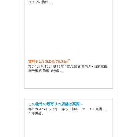
タイプの物件 …
2
賃料9.1万 3LDK/
78.51m
共0.4万 礼12万 築16年 1階/2階 南西向き■山陽電鉄
網干線 西飾磨 徒歩8 …
この物件の最寄りの店舗は英賀 …
都市ガスハイツです！ネット無料（ｗｉｆｉ完備）、
１坪風呂。