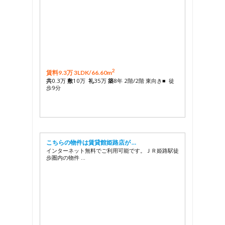
2
賃料9.3万 3LDK/
66.60m
共
0.3万
敷
10万
礼
35万
築
8年 2階/2階 東向き■ 徒
歩9分
こちらの物件は賃貸館姫路店が …
インターネット無料でご利用可能です。ＪＲ姫路駅徒
歩圏内の物件 …