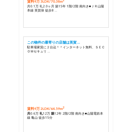
2
賃料9万 3LDK/
70.38m
共0.1万 礼2.0ヶ月 築15年 1階/2階 南向き■ＪＲ山陽
本線 英賀保 徒歩8 …
この物件の最寄りの店舗は英賀 …
駐車場家賃に２台込＾＾インターネット無料、ＳＥＣ
ＯＭセキュリ …
2
賃料9万 2LDK/
64.59m
共
0.6万
礼
12万
築
12年 2階/2階 南向き■山陽電鉄本
線 亀山 徒歩15分