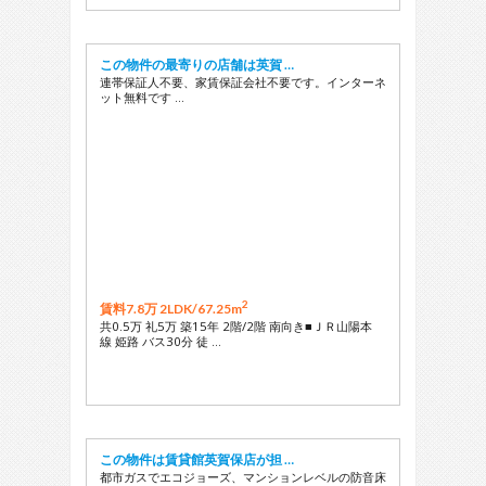
この物件の最寄りの店舗は英賀 …
連帯保証人不要、家賃保証会社不要です。インターネ
ット無料です …
2
賃料7.8万 2LDK/
67.25m
共0.5万 礼5万 築15年 2階/2階 南向き■ＪＲ山陽本
線 姫路 バス30分 徒 …
この物件は賃貸館英賀保店が担 …
都市ガスでエコジョーズ、マンションレベルの防音床