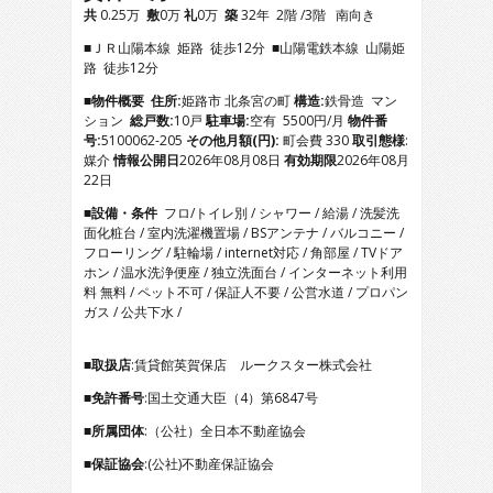
2
共
0.25万
敷
0万
礼
0万
築
32年 2階 /3階 南向き
3
■ＪＲ山陽本線 姫路 徒歩12分 ■山陽電鉄本線 山陽姫
4
路 徒歩12分
5
6
■物件概要
住所:
姫路市 北条宮の町
構造:
鉄骨造 マン
7
ション
総戸数:
10戸
駐車場:
空有 5500円/月
物件番
8
号:
5100062-205
その他月額(円):
町会費 330
取引態様
:
9
媒介
情報公開日
2026年08月08日
有効期限
2026年08月
10
22日
11
■設備・条件
フロ/トイレ別 / シャワー / 給湯 / 洗髪洗
12
面化粧台 / 室内洗濯機置場 / BSアンテナ / バルコニー /
13
フローリング / 駐輪場 / internet対応 / 角部屋 / TVドア
14
ホン / 温水洗浄便座 / 独立洗面台 / インターネット利用
15
料 無料 / ペット不可 / 保証人不要 / 公営水道 / プロパン
16
ガス / 公共下水 /
17
■取扱店
:賃貸館英賀保店 ルークスター株式会社
■免許番号
:国土交通大臣（4）第6847号
■所属団体
:（公社）全日本不動産協会
■保証協会
:(公社)不動産保証協会