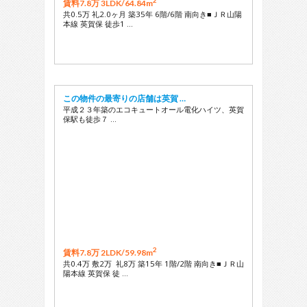
2
賃料7.8万 3LDK/
64.84m
共0.5万 礼2.0ヶ月 築35年 6階/6階 南向き■ＪＲ山陽
本線 英賀保 徒歩1 …
この物件の最寄りの店舗は英賀 …
平成２３年築のエコキュートオール電化ハイツ、英賀
保駅も徒歩７ …
2
賃料7.8万 2LDK/
59.98m
共0.4万 敷2万 礼8万 築15年 1階/2階 南向き■ＪＲ山
陽本線 英賀保 徒 …