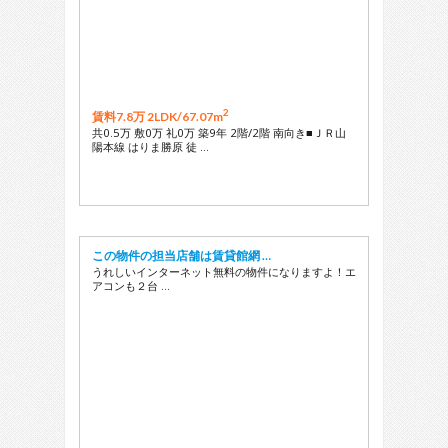
2
賃料7.8万 2LDK/
67.07m
共0.5万 敷0万 礼0万 築9年 2階/2階 南向き■ＪＲ山
陽本線 はりま勝原 徒 …
この物件の担当店舗は賃貸館網 …
うれしいインターネット無料の物件になりますよ！エ
アコンも２台 …