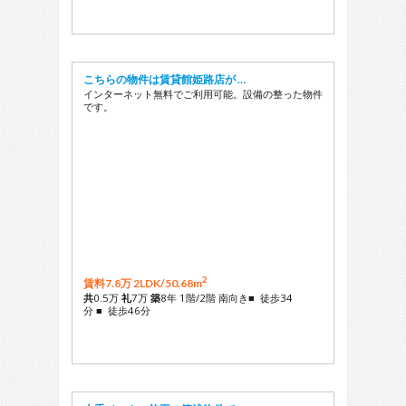
こちらの物件は賃貸館姫路店が …
インターネット無料でご利用可能。設備の整った物件
です。
2
賃料7.8万 2LDK/
50.68m
共
0.5万
礼
7万
築
8年 1階/2階 南向き■ 徒歩34
分 ■ 徒歩46分