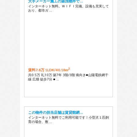
大手メーカー施工の築浅物件で …
インターネット無料。ＷＩＦＩ完備。設備も充実して
おり、都市ガ …
2
賃料7.8万 1LDK/
40.18m
共0.5万 礼10万 築7年 3階/3階 南向き■山陽電鉄網干
線 広畑 徒歩7分 ■ …
この物件の担当店舗は賃貸館網 …
インターネット無料でご利用可能です！小型犬１匹飼
育の場合、敷 …