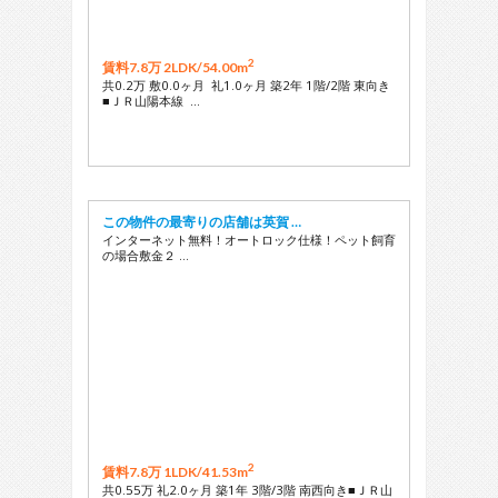
2
賃料7.8万 2LDK/
54.00m
共0.2万 敷0.0ヶ月 礼1.0ヶ月 築2年 1階/2階 東向き
■ＪＲ山陽本線 …
この物件の最寄りの店舗は英賀 …
インターネット無料！オートロック仕様！ペット飼育
の場合敷金２ …
2
賃料7.8万 1LDK/
41.53m
共0.55万 礼2.0ヶ月 築1年 3階/3階 南西向き■ＪＲ山