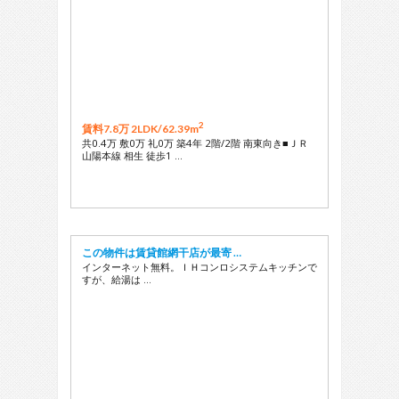
2
賃料7.8万 2LDK/
62.39m
共0.4万 敷0万 礼0万 築4年 2階/2階 南東向き■ＪＲ
山陽本線 相生 徒歩1 …
この物件は賃貸館網干店が最寄 …
インターネット無料。ＩＨコンロシステムキッチンで
すが、給湯は …