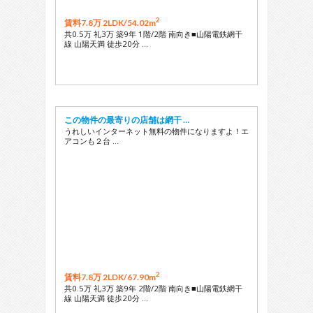
2
賃料7.8万 2LDK/
54.02m
共0.5万 礼3万 築9年 1階/2階 南向き■山陽電鉄網干
線 山陽天満 徒歩20分 …
この物件の最寄りの店舗は網干 …
うれしいインターネット無料の物件になりますよ！エ
アコンも２台 …
2
賃料7.8万 2LDK/
67.90m
共0.5万 礼3万 築9年 2階/2階 南向き■山陽電鉄網干
線 山陽天満 徒歩20分 …