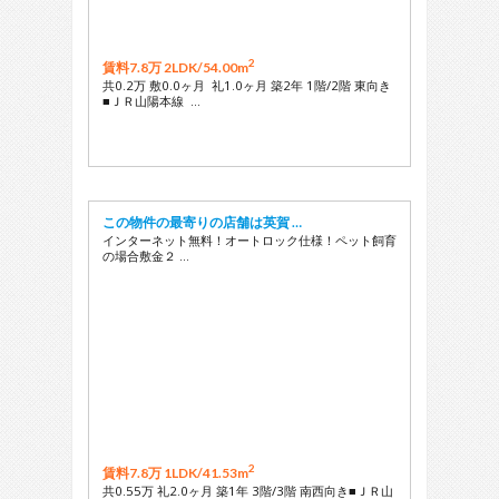
2
賃料7.8万 2LDK/
54.00m
共0.2万 敷0.0ヶ月 礼1.0ヶ月 築2年 1階/2階 東向き
■ＪＲ山陽本線 …
この物件の最寄りの店舗は英賀 …
インターネット無料！オートロック仕様！ペット飼育
の場合敷金２ …
2
賃料7.8万 1LDK/
41.53m
共0.55万 礼2.0ヶ月 築1年 3階/3階 南西向き■ＪＲ山