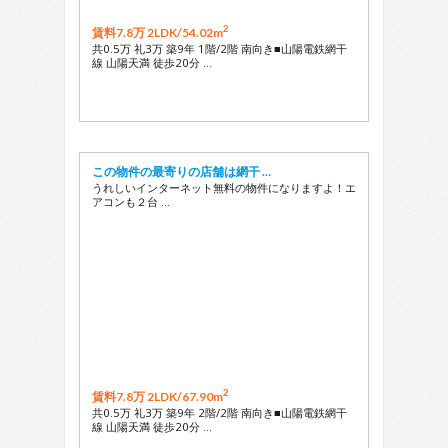
2
賃料7.8万 2LDK/
54.02m
共0.5万 礼3万 築9年 1階/2階 南向き■山陽電鉄網干
線 山陽天満 徒歩20分 …
この物件の最寄りの店舗は網干 …
うれしいインターネット無料の物件になりますよ！エ
アコンも２台 …
2
賃料7.8万 2LDK/
67.90m
共0.5万 礼3万 築9年 2階/2階 南向き■山陽電鉄網干
線 山陽天満 徒歩20分 …