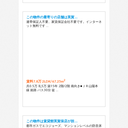
この物件の最寄りの店舗は英賀 …
連帯保証人不要、家賃保証会社不要です。インターネ
ット無料です …
2
賃料7.8万 2LDK/
67.25m
共0.5万 礼5万 築15年 2階/2階 南向き■ＪＲ山陽本
線 姫路 バス30分 徒 …
この物件は賃貸館英賀保店が担 …
都市ガスでエコジョーズ、マンションレベルの防音床