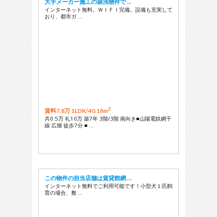
大手メーカー施工の築浅物件で …
インターネット無料。ＷＩＦＩ完備。設備も充実して
おり、都市ガ …
2
賃料7.8万 1LDK/
40.18m
共0.5万 礼10万 築7年 3階/3階 南向き■山陽電鉄網干
線 広畑 徒歩7分 ■ …
この物件の担当店舗は賃貸館網 …
インターネット無料でご利用可能です！小型犬１匹飼
育の場合、敷 …