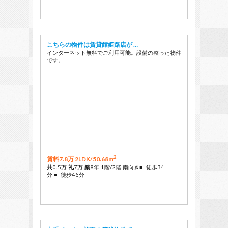
こちらの物件は賃貸館姫路店が …
インターネット無料でご利用可能。設備の整った物件
です。
2
賃料7.8万 2LDK/
50.68m
共
0.5万
礼
7万
築
8年 1階/2階 南向き■ 徒歩34
分 ■ 徒歩46分