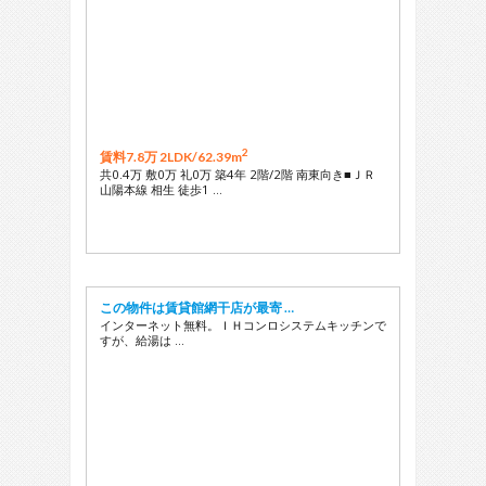
2
賃料7.8万 2LDK/
62.39m
共0.4万 敷0万 礼0万 築4年 2階/2階 南東向き■ＪＲ
山陽本線 相生 徒歩1 …
この物件は賃貸館網干店が最寄 …
インターネット無料。ＩＨコンロシステムキッチンで
すが、給湯は …