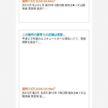
2
賃料7.8万 3LDK/
64.84m
共0.5万 礼2.0ヶ月 築35年 6階/6階 南向き■ＪＲ山陽
本線 英賀保 徒歩1 …
この物件の最寄りの店舗は英賀 …
平成２３年築のエコキュートオール電化ハイツ、英賀
保駅も徒歩７ …
2
賃料7.8万 2LDK/
59.98m
共0.4万 敷2万 礼8万 築15年 1階/2階 南向き■ＪＲ山
陽本線 英賀保 徒 …