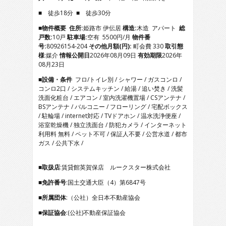
3
■ 徒歩18分 ■ 徒歩30分
4
5
■物件概要
住所:
姫路市 伊伝居
構造:
木造 アパート
総
6
戸数:
10戸
駐車場:
空有 5500円/月
物件番
7
号:
80926154-204
その他月額(円):
町会費 330
取引態
8
様
:媒介
情報公開日
2026年08月09日
有効期限
2026年
9
08月23日
10
■設備・条件
フロ/トイレ別 / シャワー / ガスコンロ /
11
コンロ2口 / システムキッチン / 給湯 / 追い焚き / 洗髪
12
洗面化粧台 / エアコン / 室内洗濯機置場 / CSアンテナ /
13
BSアンテナ / バルコニー / フローリング / 宅配ボックス
14
/ 駐輪場 / internet対応 / TVドアホン / 温水洗浄便座 /
15
浴室乾燥機 / 独立洗面台 / 防犯カメラ / インターネット
16
利用料 無料 / ペット不可 / 保証人不要 / 公営水道 / 都市
17
ガス / 公共下水 /
■取扱店
:賃貸館英賀保店 ルークスター株式会社
■免許番号
:国土交通大臣（4）第6847号
■所属団体
:（公社）全日本不動産協会
■保証協会
:(公社)不動産保証協会