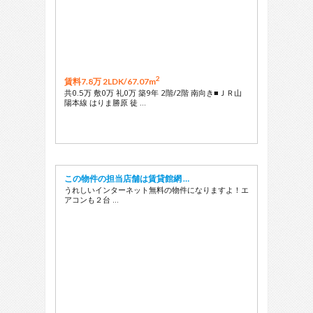
2
賃料7.8万 2LDK/
67.07m
共0.5万 敷0万 礼0万 築9年 2階/2階 南向き■ＪＲ山
陽本線 はりま勝原 徒 …
この物件の担当店舗は賃貸館網 …
うれしいインターネット無料の物件になりますよ！エ
アコンも２台 …