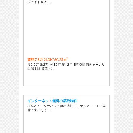
シャイド５５ …
2
賃料7.8万 2LDK/
60.25m
共0.5万 敷2万 礼10万 築12年 1階/3階 東向き■ＪＲ
山陽本線 姫路 バ …
インターネット無料の築浅物件 …
なんとインターネット無料物件、しかもｗｉ－ｆｉ完
備です。そう …