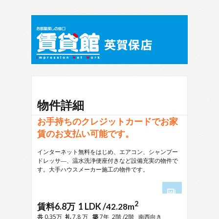
物件詳細
お手持ちのクレジットカードでお家
賃のお支払い可能です。
インターネット無料をはじめ、エアコン、シャンプー
ドレッサ―、温水洗浄便座付きなど設備充実の物件で
す。大手ハウスメーカー施工の物件です。
2
1
賃料6.8万 1 LDK /
42.28m
2
共
0.35万
礼
7.8 万
築
7年 2階 /2階 南西向き