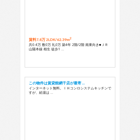
2
賃料7.8万 2LDK/
62.39m
共0.4万 敷0万 礼0万 築4年 2階/2階 南東向き■ＪＲ
山陽本線 相生 徒歩1 …
この物件は賃貸館網干店が最寄 …
インターネット無料。ＩＨコンロシステムキッチンで
すが、給湯は …