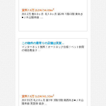
2
賃料7.8万 2LDK/
54.00m
共0.2万 敷0.0ヶ月 礼1.0ヶ月 築2年 1階/2階 東向き
■ＪＲ山陽本線 …
この物件の最寄りの店舗は英賀 …
インターネット無料！オートロック仕様！ペット飼育
の場合敷金２ …
2
賃料7.8万 1LDK/
41.53m
共0.55万 礼2.0ヶ月 築1年 3階/3階 南西向き■ＪＲ山
陽本線 英賀保 徒歩 …