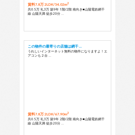
2
賃料7.8万 2LDK/
54.02m
共0.5万 礼3万 築9年 1階/2階 南向き■山陽電鉄網干
線 山陽天満 徒歩20分 …
この物件の最寄りの店舗は網干 …
うれしいインターネット無料の物件になりますよ！エ
アコンも２台 …
2
賃料7.8万 2LDK/
67.90m
共0.5万 礼3万 築9年 2階/2階 南向き■山陽電鉄網干
線 山陽天満 徒歩20分 …