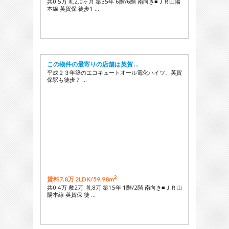
共0.5万 礼2.0ヶ月 築35年 6階/6階 南向き■ＪＲ山陽
本線 英賀保 徒歩1 …
この物件の最寄りの店舗は英賀 …
平成２３年築のエコキュートオール電化ハイツ、英賀
保駅も徒歩７ …
2
賃料7.8万 2LDK/
59.98m
共0.4万 敷2万 礼8万 築15年 1階/2階 南向き■ＪＲ山
陽本線 英賀保 徒 …