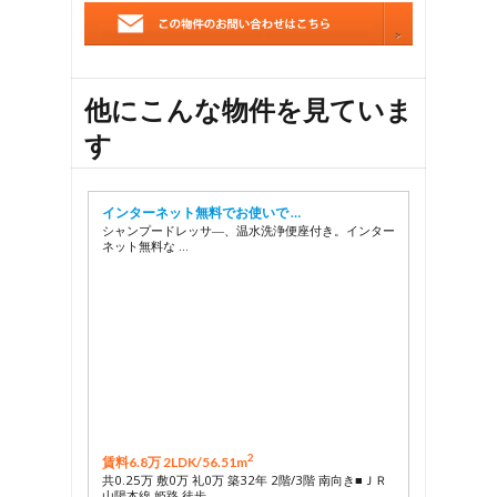
他にこんな物件を見ていま
す
インターネット無料でお使いで …
シャンプードレッサ―、温水洗浄便座付き。インター
ネット無料な …
2
賃料6.8万 2LDK/
56.51m
共0.25万 敷0万 礼0万 築32年 2階/3階 南向き■ＪＲ
山陽本線 姫路 徒歩 …