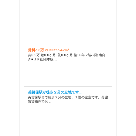
2
賃料6.8万 2LDK/
55.47m
共0.5万 敷0.0ヶ月 礼0.0ヶ月 築16年 2階/2階 南向
き■ＪＲ山陽本線 …
英賀保駅が徒歩２分の立地です …
英賀保駅まで徒歩２分の立地、１階の空室です。分譲
賃貸物件でお …