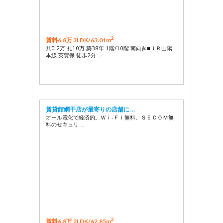
2
賃料6.8万 3LDK/
63.01m
共0.2万 礼10万 築38年 1階/10階 南向き■ＪＲ山陽
本線 英賀保 徒歩2分 …
賃貸館網干店が最寄りの店舗に …
オール電化で経済的。Ｗｉ-Ｆｉ無料。ＳＥＣＯＭ無
料のセキュリ …
2
賃料6.8万 2LDK/
62.85m