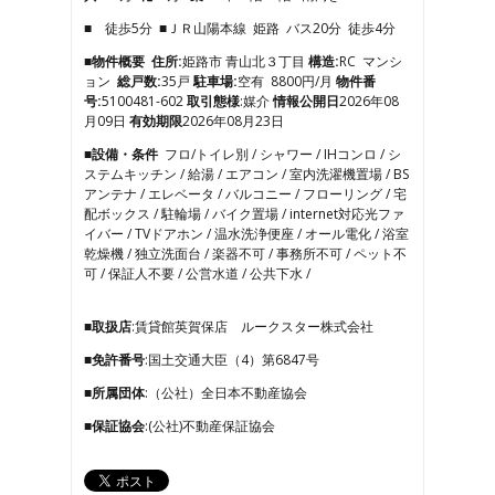
3
■ 徒歩5分 ■ＪＲ山陽本線 姫路 バス20分 徒歩4分
4
5
■物件概要
住所:
姫路市 青山北３丁目
構造:
RC マンシ
6
ョン
総戸数:
35戸
駐車場:
空有 8800円/月
物件番
7
号:
5100481-602
取引態様
:媒介
情報公開日
2026年08
8
月09日
有効期限
2026年08月23日
9
■設備・条件
フロ/トイレ別 / シャワー / IHコンロ / シ
10
ステムキッチン / 給湯 / エアコン / 室内洗濯機置場 / BS
11
アンテナ / エレベータ / バルコニー / フローリング / 宅
12
配ボックス / 駐輪場 / バイク置場 / internet対応光ファ
13
イバー / TVドアホン / 温水洗浄便座 / オール電化 / 浴室
14
乾燥機 / 独立洗面台 / 楽器不可 / 事務所不可 / ペット不
15
可 / 保証人不要 / 公営水道 / 公共下水 /
16
17
■取扱店
:賃貸館英賀保店 ルークスター株式会社
■免許番号
:国土交通大臣（4）第6847号
■所属団体
:（公社）全日本不動産協会
■保証協会
:(公社)不動産保証協会