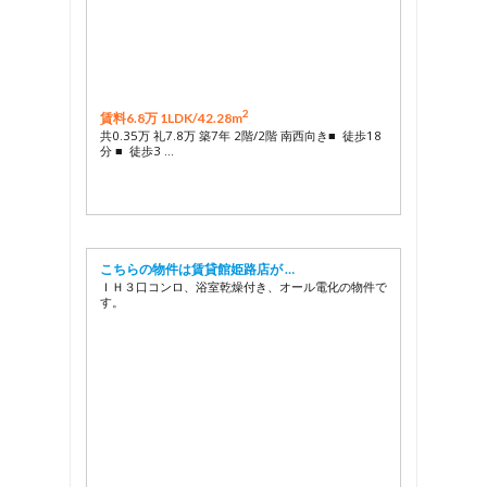
2
賃料6.8万 1LDK/
42.28m
共0.35万 礼7.8万 築7年 2階/2階 南西向き■ 徒歩18
分 ■ 徒歩3 …
こちらの物件は賃貸館姫路店が …
ＩＨ３口コンロ、浴室乾燥付き、オール電化の物件で
す。