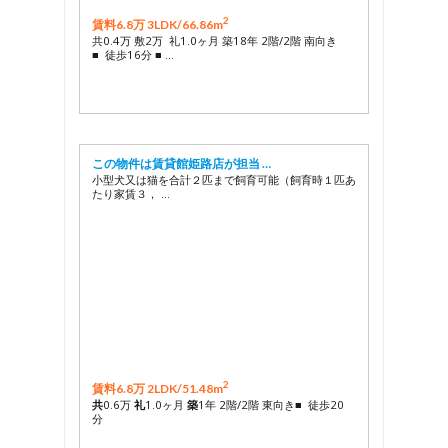
2
賃料6.8万 3LDK/
66.86m
共0.4万 敷2万 礼1.0ヶ月 築18年 2階/2階 南向き
■ 徒歩16分 ■ …
この物件は賃貸館姫路店が担当 …
小型犬又は猫を合計２匹まで飼育可能（飼育時１匹あ
たり家賃３， …
2
賃料6.8万 2LDK/
51.48m
共
0.6万
礼
1.0ヶ月
築
1年 2階/2階 東向き■ 徒歩20
分