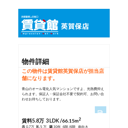
物件詳細
この物件は賃貸館英賀保店が担当店
舗になります。
青山のオール電化人気マンションですよ、光熱費抑え
られます。保証人・保証会社不要で契約可、お問い合
わせお待ちしております。
2
1
賃料5.8万 3 LDK /
66.15m
2
共
0.7万
礼
5 万
築
30年 6階 /6階 南向き