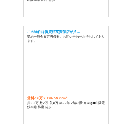
この物件は賃貸館英賀保店が担 …
契約一時金８万円必要。お問い合わせお待ちしており
ます。
2
賃料6.8万 2LDK/
58.27m
共0.2万 敷2万 礼8万 築22年 2階/2階 南向き■山陽電
鉄本線 飾磨 徒歩 …