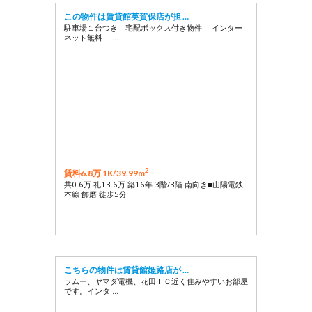
この物件は賃貸館英賀保店が担 …
駐車場１台つき 宅配ボックス付き物件 インター
ネット無料 …
2
賃料6.8万 1K/
39.99m
共0.6万 礼13.6万 築16年 3階/3階 南向き■山陽電鉄
本線 飾磨 徒歩5分 …
こちらの物件は賃貸館姫路店が …
ラムー、ヤマダ電機、花田ＩＣ近く住みやすいお部屋
です。インタ …