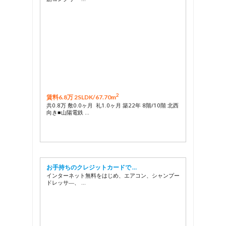
2
賃料6.8万 2SLDK/
67.70m
共0.8万 敷0.0ヶ月 礼1.0ヶ月 築22年 8階/10階 北西
向き■山陽電鉄 …
お手持ちのクレジットカードで …
インターネット無料をはじめ、エアコン、シャンプー
ドレッサ―、 …