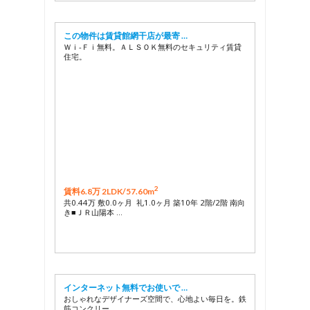
この物件は賃貸館網干店が最寄 …
Ｗｉ-Ｆｉ無料。ＡＬＳＯＫ無料のセキュリティ賃貸
住宅。
2
賃料6.8万 2LDK/
57.60m
共0.44万 敷0.0ヶ月 礼1.0ヶ月 築10年 2階/2階 南向
き■ＪＲ山陽本 …
インターネット無料でお使いで …
おしゃれなデザイナーズ空間で、心地よい毎日を。鉄
筋コンクリー …