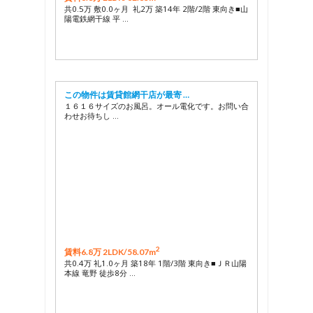
共0.5万 敷0.0ヶ月 礼2万 築14年 2階/2階 東向き■山
陽電鉄網干線 平 …
この物件は賃貸館網干店が最寄 …
１６１６サイズのお風呂。オール電化です。お問い合
わせお待ちし …
2
賃料6.8万 2LDK/
58.07m
共0.4万 礼1.0ヶ月 築18年 1階/3階 東向き■ＪＲ山陽
本線 竜野 徒歩8分 …